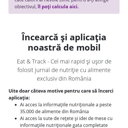
obiectivul,
îl poți calcula aici.
Încearcă și aplicația
noastră de mobil
Eat & Track - Cel mai rapid și ușor de
folosit jurnal de nutriție cu alimente
exclusiv din România
Uite doar câteva motive pentru care să încerci
aplicația:
Ai acces la informațiile nutriționale a peste
35.000 de alimente din România
Ai acces la sute de rețete și idei de mese cu
informațiile nutriționale gata completate