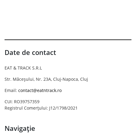
Date de contact
EAT & TRACK S.R.L
Str. Măceșului, Nr. 23A, Cluj-Napoca, Cluj
Email:
contact@eatntrack.ro
CUI: RO39757359
Registrul Comerțului: J12/1798/2021
Navigație