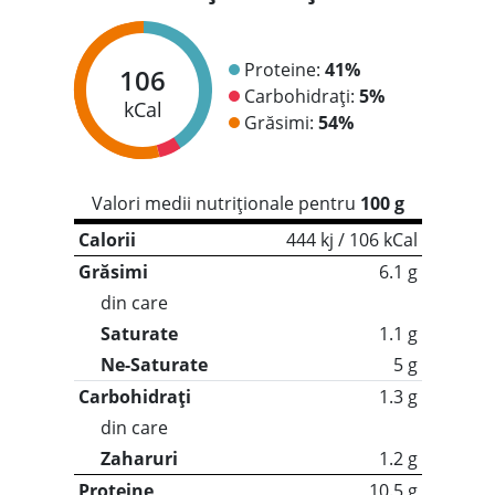
Proteine:
41%
106
Carbohidrați:
5%
kCal
Grăsimi:
54%
Valori medii nutriționale pentru
100 g
Calorii
444 kj / 106 kCal
Grăsimi
6.1 g
din care
Saturate
1.1 g
Ne-Saturate
5 g
Carbohidrați
1.3 g
din care
Zaharuri
1.2 g
Proteine
10.5 g