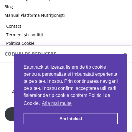
Blog
Manual Platformă Nutriționiști
Contact
Termeni și condiții
Politica Cookie
Politica de confidențialitate
×
CODURI DE REDUCERE
Eatntrack utilizeaza fisiere de tip cookie
MYPROTEIN
pentru a personaliza si imbunatati experienta
ta pe site-ul nostru. Prin continuarea navigarii
pe site-ul nostru confirmi acceptarea utilizarii
Ai
40%
reducere la orice comandă folosind codul
fisierelor de tip cookie conform Politicii de
EATTRACK
Cookie.
Afla mai multe
Profită acum
Am Inteles!
Copyright © 2026 EAT & TRACK S.R.L