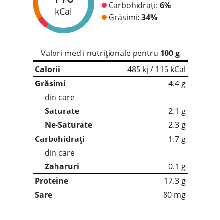
Carbohidrați:
6%
kCal
Grăsimi:
34%
Valori medii nutriționale pentru
100 g
Calorii
485 kj / 116 kCal
Grăsimi
4.4 g
din care
Saturate
2.1 g
Ne-Saturate
2.3 g
Carbohidrați
1.7 g
din care
Zaharuri
0.1 g
Proteine
17.3 g
Sare
80 mg