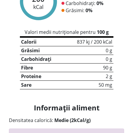
Carbohidrați:
0%
kCal
Grăsimi:
0%
Valori medii nutriționale pentru
100 g
Calorii
837 kj / 200 kCal
Grăsimi
0 g
Carbohidrați
0 g
Fibre
90 g
Proteine
2 g
Sare
50 mg
Informații aliment
Densitatea calorică:
Medie (2kCal/g)