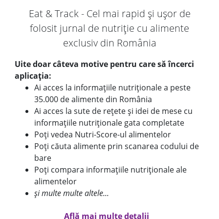
Eat & Track - Cel mai rapid și ușor de
folosit jurnal de nutriție cu alimente
exclusiv din România
Uite doar câteva motive pentru care să încerci
aplicația:
Ai acces la informațiile nutriționale a peste
35.000 de alimente din România
Ai acces la sute de rețete și idei de mese cu
informațiile nutriționale gata completate
Poți vedea Nutri-Score-ul alimentelor
Poți căuta alimente prin scanarea codului de
bare
Poți compara informațiile nutriționale ale
alimentelor
și multe multe altele...
Află mai multe detalii