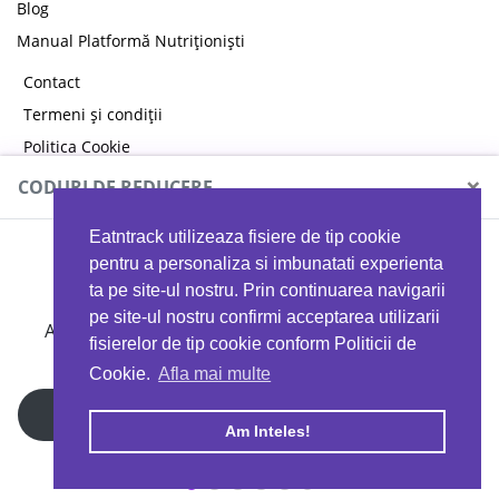
Blog
Manual Platformă Nutriționiști
Contact
Termeni și condiții
Politica Cookie
Politica de confidențialitate
×
CODURI DE REDUCERE
Eatntrack utilizeaza fisiere de tip cookie
MYPROTEIN
pentru a personaliza si imbunatati experienta
ta pe site-ul nostru. Prin continuarea navigarii
pe site-ul nostru confirmi acceptarea utilizarii
Ai
40%
reducere la orice comandă folosind codul
fisierelor de tip cookie conform Politicii de
EATTRACK
Cookie.
Afla mai multe
Profită acum
Am Inteles!
Copyright © 2026 EAT & TRACK S.R.L