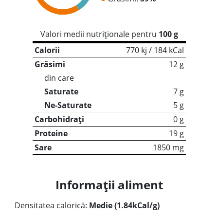
Valori medii nutriționale pentru
100 g
Calorii
770 kj / 184 kCal
Grăsimi
12 g
din care
Saturate
7 g
Ne-Saturate
5 g
Carbohidrați
0 g
Proteine
19 g
Sare
1850 mg
Informații aliment
Densitatea calorică:
Medie (1.84kCal/g)