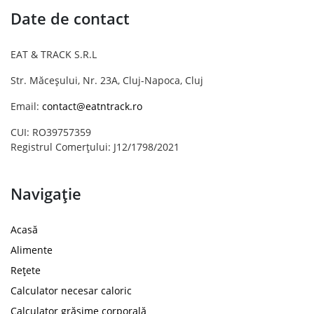
Date de contact
EAT & TRACK S.R.L
Str. Măceșului, Nr. 23A, Cluj-Napoca, Cluj
Email:
contact@eatntrack.ro
CUI: RO39757359
Registrul Comerțului: J12/1798/2021
Navigație
Acasă
Alimente
Rețete
Calculator necesar caloric
Calculator grăsime corporală