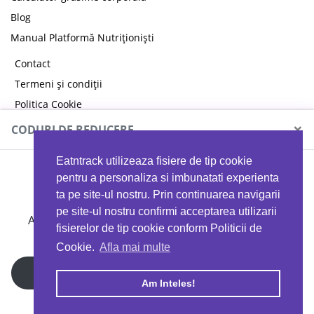
Blog
Manual Platformă Nutriționiști
Contact
Termeni și condiții
Politica Cookie
Politica de confidențialitate
×
CODURI DE REDUCERE
Eatntrack utilizeaza fisiere de tip cookie
MYPROTEIN
pentru a personaliza si imbunatati experienta
ta pe site-ul nostru. Prin continuarea navigarii
pe site-ul nostru confirmi acceptarea utilizarii
Ai
40%
reducere la orice comandă folosind codul
fisierelor de tip cookie conform Politicii de
EATTRACK
Cookie.
Afla mai multe
Profită acum
Am Inteles!
Copyright © 2026 EAT & TRACK S.R.L