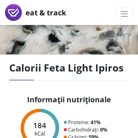
eat & track
Calorii Feta Light Ipiros
Informații nutriționale
Proteine:
41%
184
Carbohidrați:
0%
kCal
Grăsimi:
59%