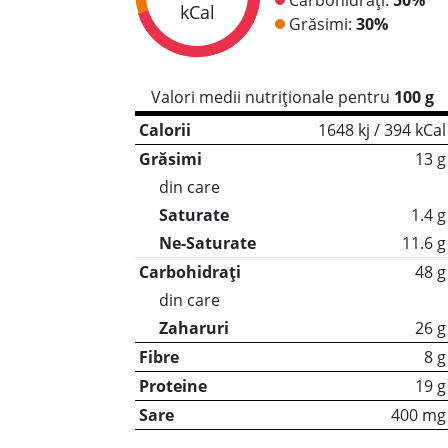
kCal
Grăsimi:
30%
Valori medii nutriționale pentru
100 g
Calorii
1648 kj / 394 kCal
Grăsimi
13 g
din care
Saturate
1.4 g
Ne-Saturate
11.6 g
Carbohidrați
48 g
din care
Zaharuri
26 g
Fibre
8 g
Proteine
19 g
Sare
400 mg