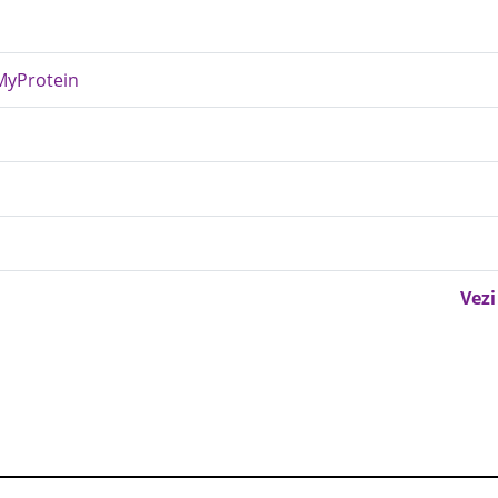
MyProtein
Vezi