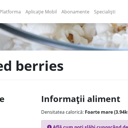
(current)
(current)
Platforma
Aplicație Mobil
Abonamente
Specialiști
ed berries
le
Informații aliment
Densitatea calorică:
Foarte mare (3.94k
Află cum poți slăbi cunoscând de