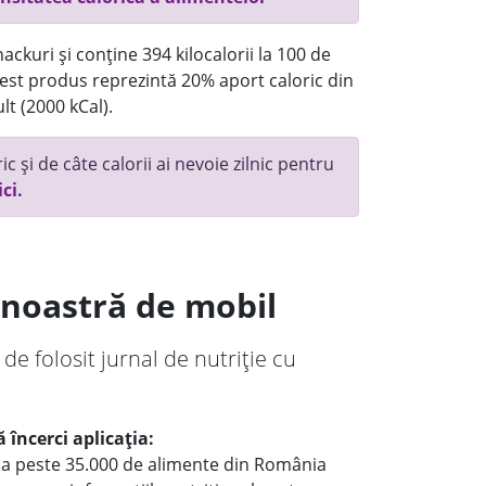
ackuri și conține 394 kilocalorii la 100 de
st produs reprezintă 20% aport caloric din
lt (2000 kCal).
c și de câte calorii ai nevoie zilnic pentru
ici.
a noastră de mobil
 de folosit jurnal de nutriție cu
 încerci aplicația:
le a peste 35.000 de alimente din România