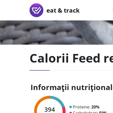
eat & track
Calorii Feed r
Informații nutriționa
Proteine:
20%
394
Carbohidrați:
50%