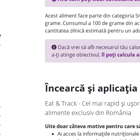
Acest aliment face parte din categoria Sn
grame. Consumul a 100 de grame din ace
cantitatea zilnică estimată pentru un adu
Dacă vrei să afli necesarul tău calori
a-ți atinge obiectivul,
îl poți calcula a
Încearcă și aplicați
Eat & Track - Cel mai rapid și ușor
alimente exclusiv din România
Uite doar câteva motive pentru care să
Ai acces la informațiile nutriționa