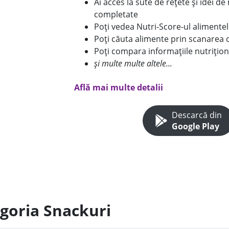
Ai acces la sute de rețete și idei d
completate
Poți vedea Nutri-Score-ul alimente
Poți căuta alimente prin scanarea 
Poți compara informațiile nutrițion
și multe multe altele...
Află mai multe detalii
Descarcă din
Google Play
egoria Snackuri