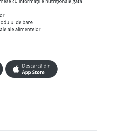
e mese cu informațiile nutriționale gata
lor
codului de bare
ale ale alimentelor
Descarcă din
App Store