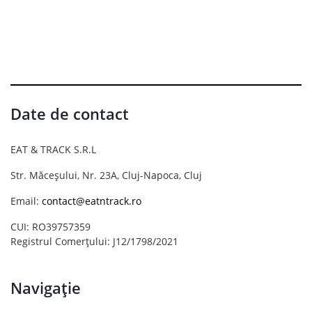
Date de contact
EAT & TRACK S.R.L
Str. Măceșului, Nr. 23A, Cluj-Napoca, Cluj
Email:
contact@eatntrack.ro
CUI: RO39757359
Registrul Comerțului: J12/1798/2021
Navigație