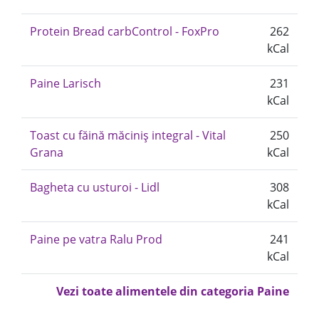
Protein Bread carbControl - FoxPro
262
kCal
Paine Larisch
231
kCal
Toast cu făină măciniș integral - Vital
250
Grana
kCal
Bagheta cu usturoi - Lidl
308
kCal
Paine pe vatra Ralu Prod
241
kCal
Vezi toate alimentele din categoria Paine