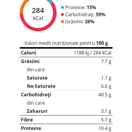
Proteine:
15%
284
Carbohidrați:
59%
kCal
Grăsimi:
26%
Valori medii nutriționale pentru
100 g
Calorii
1188 kj / 284 kCal
Grăsimi
7.7 g
din care
Saturate
1.1 g
Ne-Saturate
6.6 g
Carbohidrați
40.5 g
din care
Zaharuri
3.1 g
Fibre
5.7 g
Proteine
10.4 g