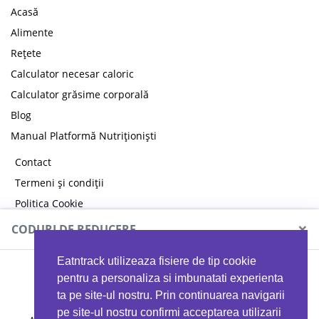
Acasă
Alimente
Rețete
Calculator necesar caloric
Calculator grăsime corporală
Blog
Manual Platformă Nutriționiști
Contact
Termeni și condiții
Politica Cookie
Politica de confidențialitate
×
CODURI DE REDUCERE
Eatntrack utilizeaza fisiere de tip cookie
MYPROTEIN
pentru a personaliza si imbunatati experienta
ta pe site-ul nostru. Prin continuarea navigarii
pe site-ul nostru confirmi acceptarea utilizarii