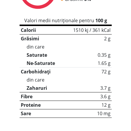
Valori medii nutriționale pentru
100 g
Calorii
1510 kj / 361 kCal
Grăsimi
2 g
din care
Saturate
0.35 g
Ne-Saturate
1.65 g
Carbohidrați
72 g
din care
Zaharuri
3.7 g
Fibre
3.6 g
Proteine
12 g
Sare
10 mg