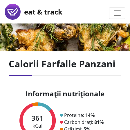
eat & track
Calorii Farfalle Panzani
Informații nutriționale
Proteine:
14%
361
Carbohidrați:
81%
kCal
Grăsimi:
5%