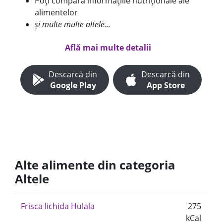
Poți compara informațiile nutriționale ale
alimentelor
și multe multe altele...
Află mai multe detalii
Descarcă din
Descarcă din
Google Play
App Store
Alte alimente din categoria
Altele
Frisca lichida Hulala
275
kCal