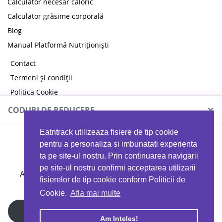
Calculator necesar caloric
Calculator grăsime corporală
Blog
Manual Platformă Nutriționiști
Contact
Termeni și condiții
Politica Cookie
Politica de confidențialitate
×
CODURI DE REDUCERE
Eatntrack utilizeaza fisiere de tip cookie
MYPROTEIN
pentru a personaliza si imbunatati experienta
ta pe site-ul nostru. Prin continuarea navigarii
pe site-ul nostru confirmi acceptarea utilizarii
Ai
40%
reducere la orice comandă folosind codul
fisierelor de tip cookie conform Politicii de
EATTRACK
Cookie.
Afla mai multe
Profită acum
Am Inteles!