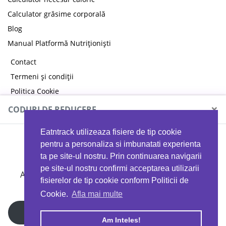
Calculator grăsime corporală
Blog
Manual Platformă Nutriționiști
Contact
Termeni și condiții
Politica Cookie
Politica de confidențialitate
×
CODURI DE REDUCERE
Eatntrack utilizeaza fisiere de tip cookie
MYPROTEIN
pentru a personaliza si imbunatati experienta
ta pe site-ul nostru. Prin continuarea navigarii
pe site-ul nostru confirmi acceptarea utilizarii
Ai
40%
reducere la orice comandă folosind codul
fisierelor de tip cookie conform Politicii de
EATTRACK
Cookie.
Afla mai multe
Profită acum
Am Inteles!