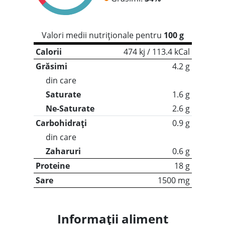
Valori medii nutriționale pentru
100 g
Calorii
474 kj / 113.4 kCal
Grăsimi
4.2 g
din care
Saturate
1.6 g
Ne-Saturate
2.6 g
Carbohidrați
0.9 g
din care
Zaharuri
0.6 g
Proteine
18 g
Sare
1500 mg
Informații aliment