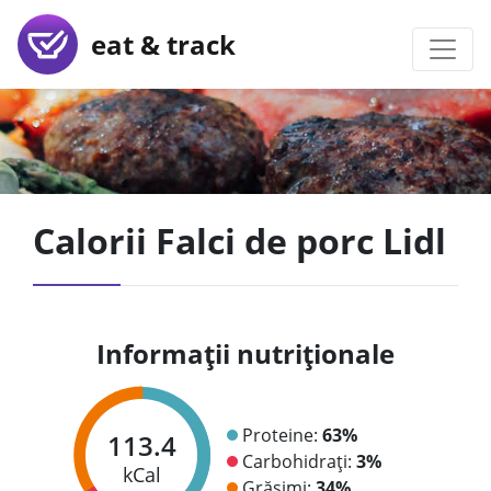
eat & track
Calorii Falci de porc Lidl
Informații nutriționale
Proteine:
63%
113.4
Carbohidrați:
3%
kCal
Grăsimi:
34%