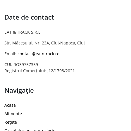
Date de contact
EAT & TRACK S.R.L
Str. Măceșului, Nr. 23A, Cluj-Napoca, Cluj
Email:
contact@eatntrack.ro
CUI: RO39757359
Registrul Comerțului: J12/1798/2021
Navigație
Acasă
Alimente
Rețete
Calculator necesar caloric