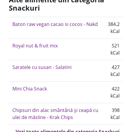
Snackuri
Baton raw vegan cacao si cocos - Nakd
384.2
kCal
Royal nut & fruit mix
521
kCal
Saratele cu susan - Salatini
427
kCal
Mini Chia Snack
422
kCal
Chipsuri din alac smântână și ceapă cu
398
ulei de măsline - Krak Chips
kCal
Vezi toate alimentele din categoria Snackuri