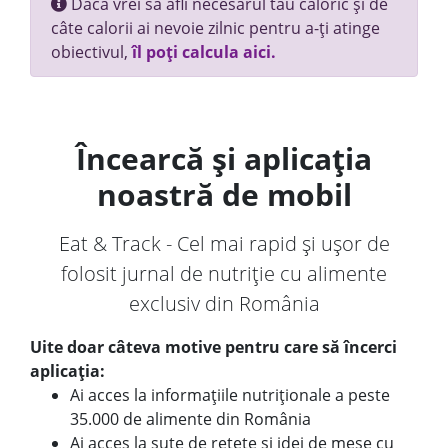
Dacă vrei să afli necesarul tău caloric și de
câte calorii ai nevoie zilnic pentru a-ți atinge
obiectivul,
îl poți calcula aici.
Încearcă și aplicația
noastră de mobil
Eat & Track - Cel mai rapid și ușor de
folosit jurnal de nutriție cu alimente
exclusiv din România
Uite doar câteva motive pentru care să încerci
aplicația:
Ai acces la informațiile nutriționale a peste
35.000 de alimente din România
Ai acces la sute de rețete și idei de mese cu