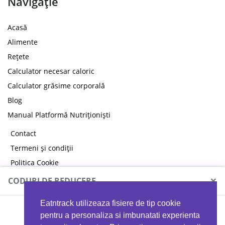
Navigație
Acasă
Alimente
Rețete
Calculator necesar caloric
Calculator grăsime corporală
Blog
Manual Platformă Nutriționiști
Contact
Termeni și condiții
Politica Cookie
Politica de confidențialitate
×
CODURI DE REDUCERE
Eatntrack utilizeaza fisiere de tip cookie
MYPROTEIN
pentru a personaliza si imbunatati experienta