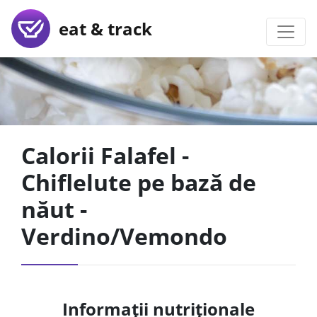
eat & track
Calorii Falafel -
Chiflelute pe bază de
năut -
Verdino/Vemondo
Informații nutriționale