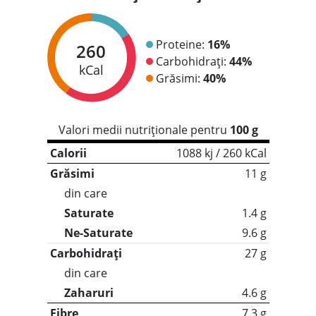
Proteine:
16%
260
Carbohidrați:
44%
kCal
Grăsimi:
40%
Valori medii nutriționale pentru
100 g
Calorii
1088 kj / 260 kCal
Grăsimi
11 g
din care
Saturate
1.4 g
Ne-Saturate
9.6 g
Carbohidrați
27 g
din care
Zaharuri
4.6 g
Fibre
7.3 g