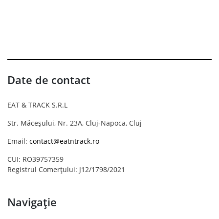
Date de contact
EAT & TRACK S.R.L
Str. Măceșului, Nr. 23A, Cluj-Napoca, Cluj
Email:
contact@eatntrack.ro
CUI: RO39757359
Registrul Comerțului: J12/1798/2021
Navigație