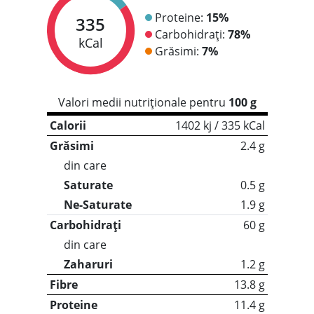
Proteine:
15%
335
Carbohidrați:
78%
kCal
Grăsimi:
7%
Valori medii nutriționale pentru
100 g
Calorii
1402 kj / 335 kCal
Grăsimi
2.4 g
din care
Saturate
0.5 g
Ne-Saturate
1.9 g
Carbohidrați
60 g
din care
Zaharuri
1.2 g
Fibre
13.8 g
Proteine
11.4 g