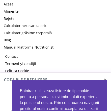
Acasă
Alimente
Rețete
Calculator necesar caloric
Calculator grăsime corporală
Blog
Manual Platformă Nutriționiști
Contact
Termeni și condiții
Politica Cookie
Politica de confidențialitate
×
CODURI DE REDUCERE
Eatntrack utilizeaza fisiere de tip cookie
MYPROTEIN
pentru a personaliza si imbunatati experienta
ta pe site-ul nostru. Prin continuarea navigarii
pe site-ul nostru confirmi acceptarea utilizarii