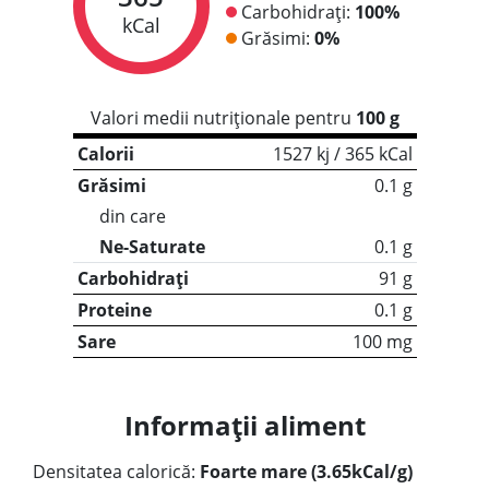
Carbohidrați:
100%
kCal
Grăsimi:
0%
Valori medii nutriționale pentru
100 g
Calorii
1527 kj / 365 kCal
Grăsimi
0.1 g
din care
Ne-Saturate
0.1 g
Carbohidrați
91 g
Proteine
0.1 g
Sare
100 mg
Informații aliment
Densitatea calorică:
Foarte mare (3.65kCal/g)