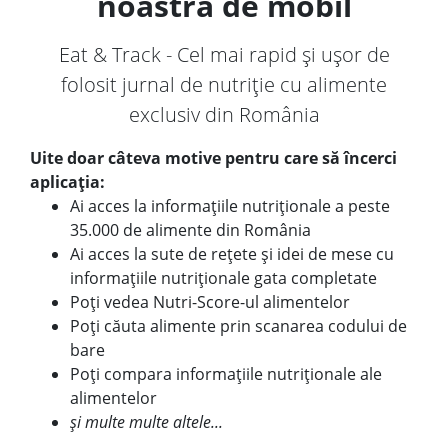
noastră de mobil
Eat & Track - Cel mai rapid și ușor de
folosit jurnal de nutriție cu alimente
exclusiv din România
Uite doar câteva motive pentru care să încerci
aplicația:
Ai acces la informațiile nutriționale a peste
35.000 de alimente din România
Ai acces la sute de rețete și idei de mese cu
informațiile nutriționale gata completate
Poți vedea Nutri-Score-ul alimentelor
Poți căuta alimente prin scanarea codului de
bare
Poți compara informațiile nutriționale ale
alimentelor
și multe multe altele...