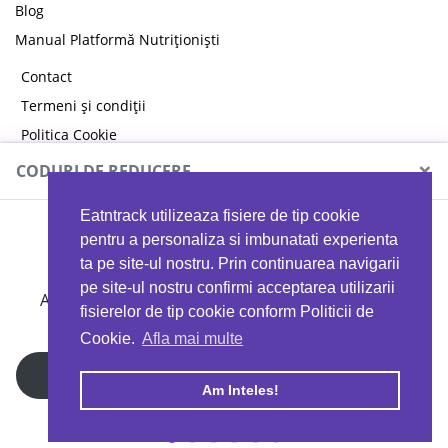
Blog
Manual Platformă Nutriționiști
Contact
Termeni și condiții
Politica Cookie
Politica de confidențialitate
×
CODURI DE REDUCERE
Eatntrack utilizeaza fisiere de tip cookie
MYPROTEIN
pentru a personaliza si imbunatati experienta
ta pe site-ul nostru. Prin continuarea navigarii
pe site-ul nostru confirmi acceptarea utilizarii
Ai
40%
reducere la orice comandă folosind codul
fisierelor de tip cookie conform Politicii de
EATTRACK
Cookie.
Afla mai multe
Profită acum
Am Inteles!
Copyright © 2026 EAT & TRACK S.R.L