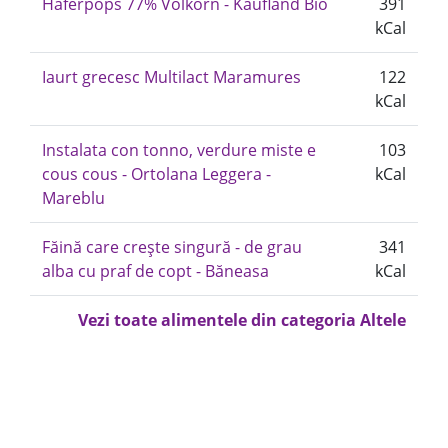
Haferpops 77% Volkorn - Kaufland Bio
391
kCal
Iaurt grecesc Multilact Maramures
122
kCal
Instalata con tonno, verdure miste e
103
cous cous - Ortolana Leggera -
kCal
Mareblu
Făină care crește singură - de grau
341
alba cu praf de copt - Băneasa
kCal
Vezi toate alimentele din categoria Altele