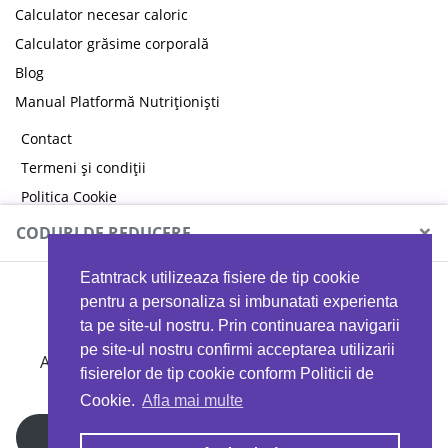
Calculator necesar caloric
Calculator grăsime corporală
Blog
Manual Platformă Nutriționiști
Contact
Termeni și condiții
Politica Cookie
Politica de confidențialitate
×
CODURI DE REDUCERE
Eatntrack utilizeaza fisiere de tip cookie
MYPROTEIN
pentru a personaliza si imbunatati experienta
ta pe site-ul nostru. Prin continuarea navigarii
pe site-ul nostru confirmi acceptarea utilizarii
Ai
40%
reducere la orice comandă folosind codul
fisierelor de tip cookie conform Politicii de
EATTRACK
Cookie.
Afla mai multe
Profită acum