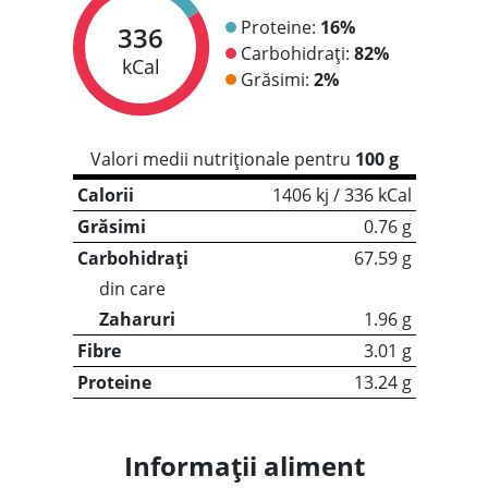
Proteine:
16%
336
Carbohidrați:
82%
kCal
Grăsimi:
2%
Valori medii nutriționale pentru
100 g
Calorii
1406 kj / 336 kCal
Grăsimi
0.76 g
Carbohidrați
67.59 g
din care
Zaharuri
1.96 g
Fibre
3.01 g
Proteine
13.24 g
Informații aliment