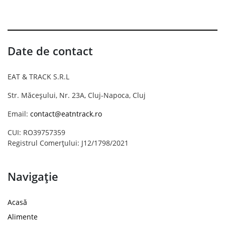
Date de contact
EAT & TRACK S.R.L
Str. Măceșului, Nr. 23A, Cluj-Napoca, Cluj
Email:
contact@eatntrack.ro
CUI: RO39757359
Registrul Comerțului: J12/1798/2021
Navigație
Acasă
Alimente