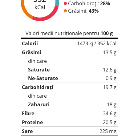
Carbohidrați:
28%
kCal
Grăsimi:
43%
Valori medii nutriționale pentru
100 g
Calorii
1473 kj / 352 kCal
Grăsimi
13.5 g
din care
Saturate
12.6 g
Ne-Saturate
0.9 g
Carbohidrați
19.7 g
din care
Zaharuri
18 g
Fibre
34.6 g
Proteine
20.5 g
Sare
225 mg