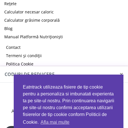
Rețete
Calculator necesar caloric
Calculator grăsime corporală
Blog
Manual Platformă Nutriționiști
Contact
Termeni și condiții
Politica Cookie
Politica de confidențialitate
×
CODURI DE REDUCERE
Eatntrack utilizeaza fisiere de tip cookie
MYPROTEIN
pentru a personaliza si imbunatati experienta
ta pe site-ul nostru. Prin continuarea navigarii
pe site-ul nostru confirmi acceptarea utilizarii
Ai
40%
reducere la orice comandă folosind codul
fisierelor de tip cookie conform Politicii de
EATTRACK
Cookie.
Afla mai multe