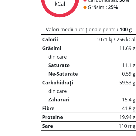
kCal
Grăsimi:
25%
Valori medii nutriționale pentru
100 g
Calorii
1071 kj / 256 kCal
Grăsimi
11.69 g
din care
Saturate
11.1 g
Ne-Saturate
0.59 g
Carbohidrați
59.53 g
din care
Zaharuri
15.4 g
Fibre
41.8 g
Proteine
19.94 g
Sare
110 mg