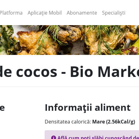
(current)
(current)
Platforma
Aplicație Mobil
Abonamente
Specialiști
de cocos - Bio Mark
le
Informații aliment
Densitatea calorică:
Mare (2.56kCal/g)
Află cum poți slăbi cunoscând de