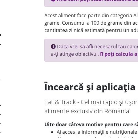
Acest aliment face parte din categoria Alt
grame. Consumul a 100 de grame din ace
cantitatea zilnică estimată pentru un adu
Dacă vrei să afli necesarul tău calori
a-ți atinge obiectivul,
îl poți calcula a
Încearcă și aplicați
Eat & Track - Cel mai rapid și ușor
alimente exclusiv din România
Uite doar câteva motive pentru care să
Ai acces la informațiile nutriționa