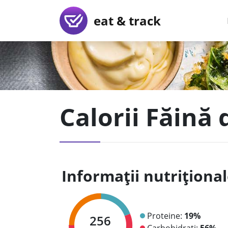
eat & track
Calorii Făină 
Informații nutriționa
Proteine:
19%
256
Carbohidrați:
56%