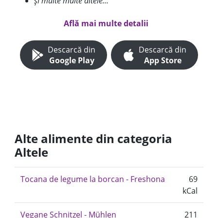
și multe multe altele...
Află mai multe detalii
Descarcă din
Descarcă din
Google Play
App Store
Alte alimente din categoria
Altele
Tocana de legume la borcan - Freshona
69
kCal
Vegane Schnitzel - Mühlen
211