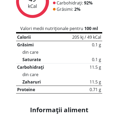
Carbohidrați:
92%
kCal
Grăsimi:
2%
Valori medii nutriționale pentru
100 ml
Calorii
205 kj / 49 kCal
Grăsimi
0.1 g
din care
Saturate
0.1 g
Carbohidrați
11.5 g
din care
Zaharuri
11.5 g
Proteine
0.71 g
Informații aliment