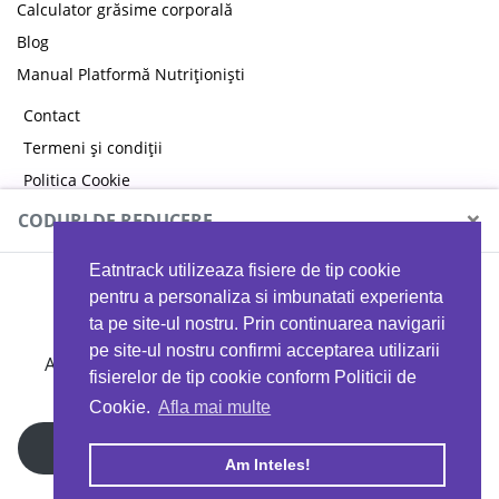
Calculator grăsime corporală
Blog
Manual Platformă Nutriționiști
Contact
Termeni și condiții
Politica Cookie
Politica de confidențialitate
×
CODURI DE REDUCERE
Eatntrack utilizeaza fisiere de tip cookie
MYPROTEIN
pentru a personaliza si imbunatati experienta
ta pe site-ul nostru. Prin continuarea navigarii
pe site-ul nostru confirmi acceptarea utilizarii
Ai
40%
reducere la orice comandă folosind codul
fisierelor de tip cookie conform Politicii de
EATTRACK
Cookie.
Afla mai multe
Profită acum
Am Inteles!
Copyright © 2026 EAT & TRACK S.R.L