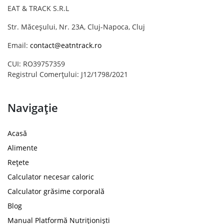
EAT & TRACK S.R.L
Str. Măceșului, Nr. 23A, Cluj-Napoca, Cluj
Email:
contact@eatntrack.ro
CUI: RO39757359
Registrul Comerțului: J12/1798/2021
Navigație
Acasă
Alimente
Rețete
Calculator necesar caloric
Calculator grăsime corporală
Blog
Manual Platformă Nutriționiști