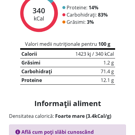
Proteine:
14%
340
Carbohidrați:
83%
kCal
Grăsimi:
3%
Valori medii nutriționale pentru
100 g
Calorii
1423 kj / 340 kCal
Grăsimi
1.2 g
Carbohidrați
71.4 g
Proteine
12.1 g
Informații aliment
Densitatea calorică:
Foarte mare (3.4kCal/g)
Află cum poți slăbi cunoscând