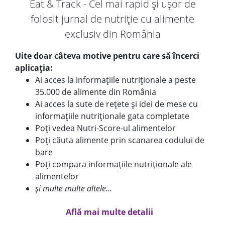
Eat & Track - Cel mai rapid și ușor de
folosit jurnal de nutriție cu alimente
exclusiv din România
Uite doar câteva motive pentru care să încerci
aplicația:
Ai acces la informațiile nutriționale a peste
35.000 de alimente din România
Ai acces la sute de rețete și idei de mese cu
informațiile nutriționale gata completate
Poți vedea Nutri-Score-ul alimentelor
Poți căuta alimente prin scanarea codului de
bare
Poți compara informațiile nutriționale ale
alimentelor
și multe multe altele...
Află mai multe detalii