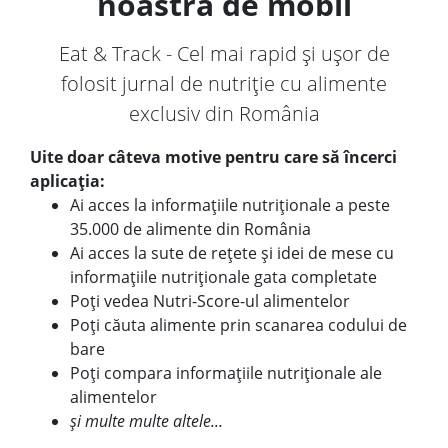
noastră de mobil
Eat & Track - Cel mai rapid și ușor de
folosit jurnal de nutriție cu alimente
exclusiv din România
Uite doar câteva motive pentru care să încerci
aplicația:
Ai acces la informațiile nutriționale a peste
35.000 de alimente din România
Ai acces la sute de rețete și idei de mese cu
informațiile nutriționale gata completate
Poți vedea Nutri-Score-ul alimentelor
Poți căuta alimente prin scanarea codului de
bare
Poți compara informațiile nutriționale ale
alimentelor
și multe multe altele...