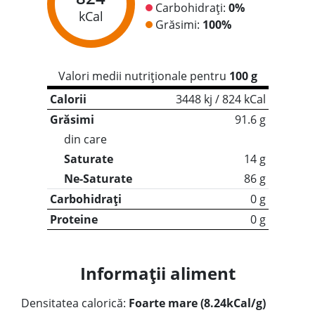
Carbohidrați:
0%
kCal
Grăsimi:
100%
Valori medii nutriționale pentru
100 g
Calorii
3448 kj / 824 kCal
Grăsimi
91.6 g
din care
Saturate
14 g
Ne-Saturate
86 g
Carbohidrați
0 g
Proteine
0 g
Informații aliment
Densitatea calorică:
Foarte mare (8.24kCal/g)