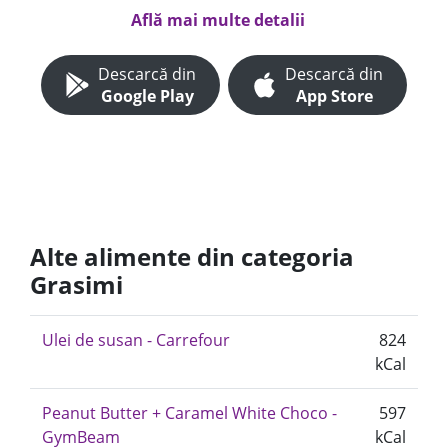
Află mai multe detalii
Descarcă din
Descarcă din
Google Play
App Store
Alte alimente din categoria
Grasimi
Ulei de susan - Carrefour
824
kCal
Peanut Butter + Caramel White Choco -
597
GymBeam
kCal