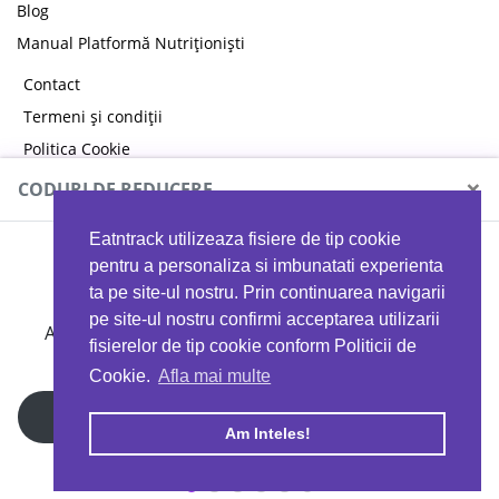
Blog
Manual Platformă Nutriționiști
Contact
Termeni și condiții
Politica Cookie
Politica de confidențialitate
×
CODURI DE REDUCERE
Eatntrack utilizeaza fisiere de tip cookie
MYPROTEIN
pentru a personaliza si imbunatati experienta
ta pe site-ul nostru. Prin continuarea navigarii
pe site-ul nostru confirmi acceptarea utilizarii
Ai
40%
reducere la orice comandă folosind codul
fisierelor de tip cookie conform Politicii de
EATTRACK
Cookie.
Afla mai multe
Profită acum
Am Inteles!
Copyright © 2026 EAT & TRACK S.R.L