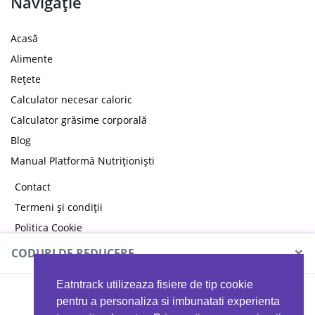
Navigație
Acasă
Alimente
Rețete
Calculator necesar caloric
Calculator grăsime corporală
Blog
Manual Platformă Nutriționiști
Contact
Termeni și condiții
Politica Cookie
Politica de confidențialitate
×
CODURI DE REDUCERE
Eatntrack utilizeaza fisiere de tip cookie
MYPROTEIN
pentru a personaliza si imbunatati experienta