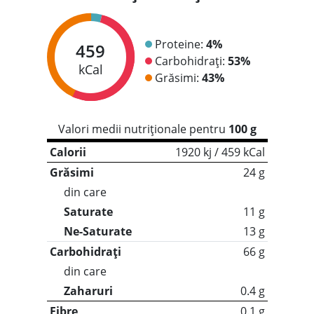
Proteine:
4%
459
Carbohidrați:
53%
kCal
Grăsimi:
43%
Valori medii nutriționale pentru
100 g
Calorii
1920 kj / 459 kCal
Grăsimi
24 g
din care
Saturate
11 g
Ne-Saturate
13 g
Carbohidrați
66 g
din care
Zaharuri
0.4 g
Fibre
0.1 g