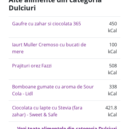
Dulciuri
Gaufre cu zahar si ciocolata 365
450
kCal
Iaurt Muller Cremoso cu bucati de
100
mere
kCal
Prajituri orez Fazzi
508
kCal
Bomboane gumate cu aroma de Sour
338
Cola - Lidl
kCal
Ciocolata cu lapte cu Stevia (fara
421.8
zahar) - Sweet & Safe
kCal
Vezi toate alimentele din categoria Dulciuri