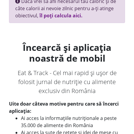
Dacă vrei să afli necesarul tău caloric și de
câte calorii ai nevoie zilnic pentru a-ți atinge
obiectivul,
îl poți calcula aici.
Încearcă și aplicația
noastră de mobil
Eat & Track - Cel mai rapid și ușor de
folosit jurnal de nutriție cu alimente
exclusiv din România
Uite doar câteva motive pentru care să încerci
aplicația:
Ai acces la informațiile nutriționale a peste
35.000 de alimente din România
Ai acces la sute de rețete și idei de mese cu