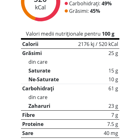
Carbohidrați:
49%
kCal
Grăsimi:
45%
Valori medii nutriționale pentru
100 g
Calorii
2176 kj / 520 kCal
Grăsimi
25 g
din care
Saturate
15 g
Ne-Saturate
10 g
Carbohidrați
61 g
din care
Zaharuri
23 g
Fibre
7 g
Proteine
7.5 g
Sare
40 mg