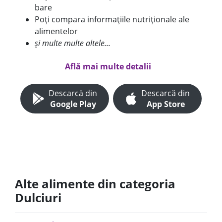
bare
Poți compara informațiile nutriționale ale
alimentelor
și multe multe altele...
Află mai multe detalii
Descarcă din
Descarcă din
Google Play
App Store
Alte alimente din categoria
Dulciuri