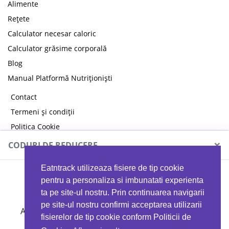
Alimente
Rețete
Calculator necesar caloric
Calculator grăsime corporală
Blog
Manual Platformă Nutriționiști
Contact
Termeni și condiții
Politica Cookie
Politica de confidențialitate
×
CODURI DE REDUCERE
Eatntrack utilizeaza fisiere de tip cookie
MYPROTEIN
pentru a personaliza si imbunatati experienta
ta pe site-ul nostru. Prin continuarea navigarii
pe site-ul nostru confirmi acceptarea utilizarii
Ai
40%
reducere la orice comandă folosind codul
fisierelor de tip cookie conform Politicii de
EATTRACK