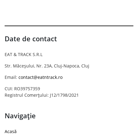
Date de contact
EAT & TRACK S.R.L
Str. Măceșului, Nr. 23A, Cluj-Napoca, Cluj
Email:
contact@eatntrack.ro
CUI: RO39757359
Registrul Comerțului: J12/1798/2021
Navigație
Acasă