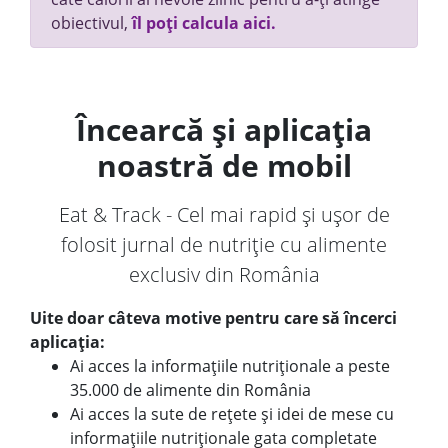
obiectivul,
îl poți calcula aici.
Încearcă și aplicația
noastră de mobil
Eat & Track - Cel mai rapid și ușor de
folosit jurnal de nutriție cu alimente
exclusiv din România
Uite doar câteva motive pentru care să încerci
aplicația:
Ai acces la informațiile nutriționale a peste
35.000 de alimente din România
Ai acces la sute de rețete și idei de mese cu
informațiile nutriționale gata completate