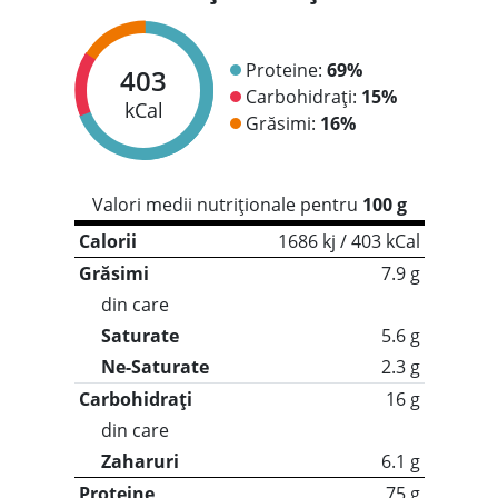
Proteine:
69%
403
Carbohidrați:
15%
kCal
Grăsimi:
16%
Valori medii nutriționale pentru
100 g
Calorii
1686 kj / 403 kCal
Grăsimi
7.9 g
din care
Saturate
5.6 g
Ne-Saturate
2.3 g
Carbohidrați
16 g
din care
Zaharuri
6.1 g
Proteine
75 g