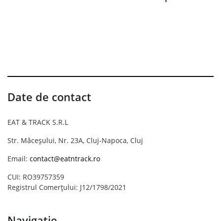
Date de contact
EAT & TRACK S.R.L
Str. Măceșului, Nr. 23A, Cluj-Napoca, Cluj
Email:
contact@eatntrack.ro
CUI: RO39757359
Registrul Comerțului: J12/1798/2021
Navigație