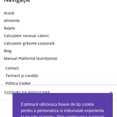
Acasă
Alimente
Rețete
Calculator necesar caloric
Calculator grăsime corporală
Blog
Manual Platformă Nutriționiști
Contact
Termeni și condiții
Politica Cookie
Politica de confidențialitate
×
CODURI DE REDUCERE
Eatntrack utilizeaza fisiere de tip cookie
MYPROTEIN
pentru a personaliza si imbunatati experienta
ta pe site-ul nostru. Prin continuarea navigarii