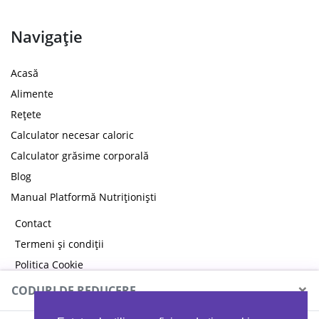
Navigație
Acasă
Alimente
Rețete
Calculator necesar caloric
Calculator grăsime corporală
Blog
Manual Platformă Nutriționiști
Contact
Termeni și condiții
Politica Cookie
Politica de confidențialitate
×
CODURI DE REDUCERE