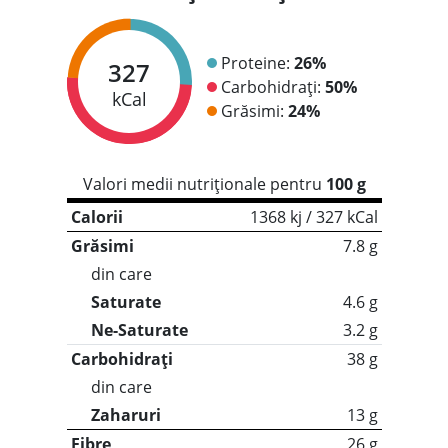
Proteine:
26%
327
Carbohidrați:
50%
kCal
Grăsimi:
24%
Valori medii nutriționale pentru
100 g
Calorii
1368 kj / 327 kCal
Grăsimi
7.8 g
din care
Saturate
4.6 g
Ne-Saturate
3.2 g
Carbohidrați
38 g
din care
Zaharuri
13 g
Fibre
26 g