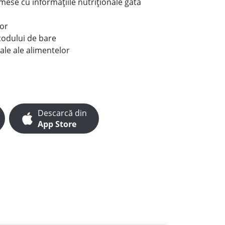
e mese cu informațiile nutriționale gata
lor
codului de bare
ale ale alimentelor
Descarcă din
App Store