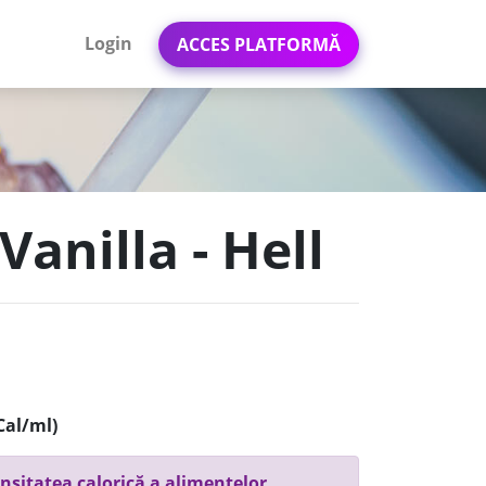
Login
ACCES PLATFORMĂ
Vanilla - Hell
Cal/ml)
nsitatea calorică a alimentelor