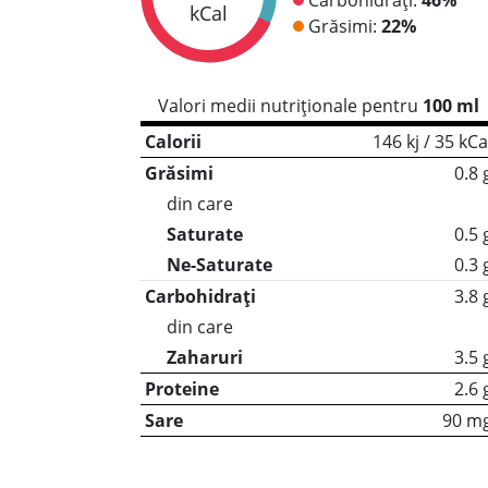
kCal
Grăsimi:
22%
Valori medii nutriționale pentru
100 ml
Calorii
146 kj / 35 kCa
Grăsimi
0.8 
din care
Saturate
0.5 
Ne-Saturate
0.3 
Carbohidrați
3.8 
din care
Zaharuri
3.5 
Proteine
2.6 
Sare
90 m