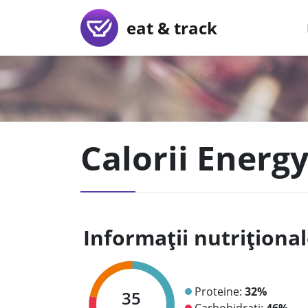
eat & track
Calorii Energy 
Informații nutriționa
Proteine:
32%
35
Carbohidrați:
46%