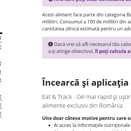
Acest aliment face parte din categoria Bau
mililitri. Consumul a 100 de mililitri din
cantitatea zilnică estimată pentru un adu
l
Dacă vrei să afli necesarul tău calori
g
a-ți atinge obiectivul,
îl poți calcula a
g
g
g
Încearcă și aplicați
g
Eat & Track - Cel mai rapid și ușor
g
alimente exclusiv din România
g
Uite doar câteva motive pentru care să
Ai acces la informațiile nutriționa