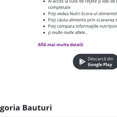
Ai acces la sute de rețete și idei d
completate
Poți vedea Nutri-Score-ul alimente
Poți căuta alimente prin scanarea 
Poți compara informațiile nutrițion
și multe multe altele...
Află mai multe detalii
Descarcă din
Google Play
egoria Bauturi