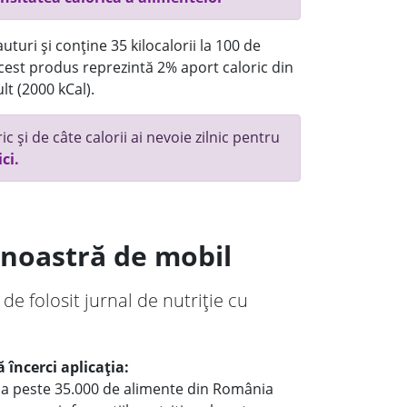
turi și conține 35 kilocalorii la 100 de
 acest produs reprezintă 2% aport caloric din
lt (2000 kCal).
c și de câte calorii ai nevoie zilnic pentru
ici.
a noastră de mobil
 de folosit jurnal de nutriție cu
 încerci aplicația:
le a peste 35.000 de alimente din România