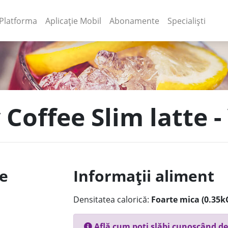
(current)
(current)
Platforma
Aplicație Mobil
Abonamente
Specialiști
Coffee Slim latte - 
le
Informații aliment
Densitatea calorică:
Foarte mica (0.35k
Află cum poți slăbi cunoscând de