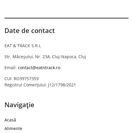
Date de contact
EAT & TRACK S.R.L
Str. Măceșului, Nr. 23A, Cluj-Napoca, Cluj
Email:
contact@eatntrack.ro
CUI: RO39757359
Registrul Comerțului: J12/1798/2021
Navigație
Acasă
Alimente