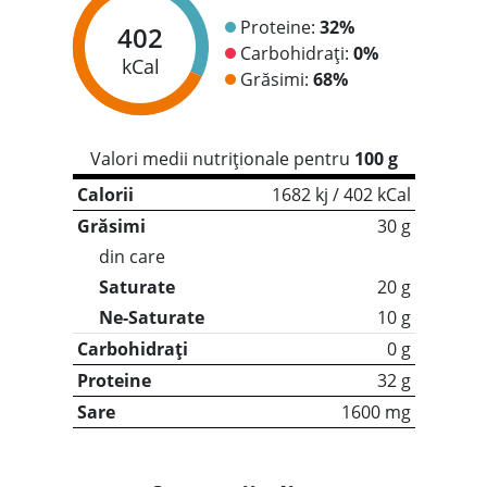
Proteine:
32%
402
Carbohidrați:
0%
kCal
Grăsimi:
68%
Valori medii nutriționale pentru
100 g
Calorii
1682 kj / 402 kCal
Grăsimi
30 g
din care
Saturate
20 g
Ne-Saturate
10 g
Carbohidrați
0 g
Proteine
32 g
Sare
1600 mg