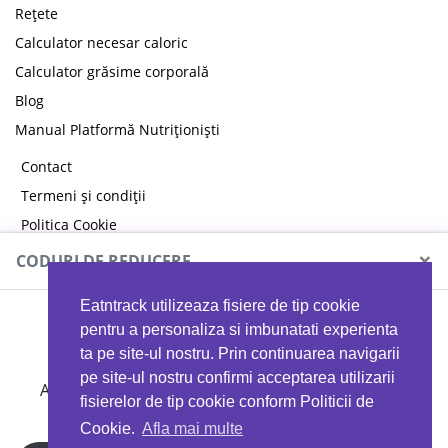
Rețete
Calculator necesar caloric
Calculator grăsime corporală
Blog
Manual Platformă Nutriționiști
Contact
Termeni și condiții
Politica Cookie
Politica de confidențialitate
×
CODURI DE REDUCERE
Eatntrack utilizeaza fisiere de tip cookie
MYPROTEIN
pentru a personaliza si imbunatati experienta
ta pe site-ul nostru. Prin continuarea navigarii
pe site-ul nostru confirmi acceptarea utilizarii
Ai
40%
reducere la orice comandă folosind codul
fisierelor de tip cookie conform Politicii de
EATTRACK
Cookie.
Afla mai multe