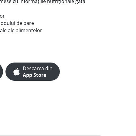
e mese cu informațiile nutriționale gata
lor
codului de bare
ale ale alimentelor
Descarcă din
App Store