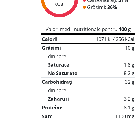
kCal
Grăsimi:
36%
Valori medii nutriționale pentru
100 g
Calorii
1071 kj / 256 kCal
Grăsimi
10 g
din care
Saturate
1.8 g
Ne-Saturate
8.2 g
Carbohidrați
32 g
din care
Zaharuri
3.2 g
Proteine
8.1 g
Sare
1100 mg