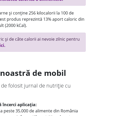
rne și conține 256 kilocalorii la 100 de
st produs reprezintă 13% aport caloric din
lt (2000 kCal).
c și de câte calorii ai nevoie zilnic pentru
ici.
a noastră de mobil
 de folosit jurnal de nutriție cu
 încerci aplicația:
le a peste 35.000 de alimente din România