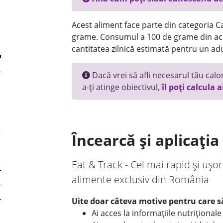
Acest aliment face parte din categoria Ca
grame. Consumul a 100 de grame din ace
cantitatea zilnică estimată pentru un adu
Dacă vrei să afli necesarul tău calori
a-ți atinge obiectivul,
îl poți calcula a
Încearcă și aplicați
Eat & Track - Cel mai rapid și ușor
alimente exclusiv din România
Uite doar câteva motive pentru care să
Ai acces la informațiile nutriționa