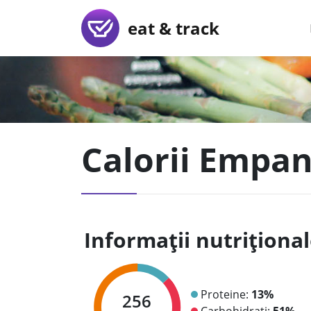
eat & track
Calorii Empan
Informații nutriționa
Proteine:
13%
256
Carbohidrați:
51%