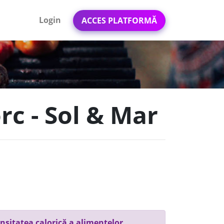
Login
ACCES PLATFORMĂ
c - Sol & Mar
nsitatea calorică a alimentelor