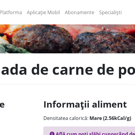
(current)
(current)
Platforma
Aplicație Mobil
Abonamente
Specialiști
ada de carne de por
le
Informații aliment
Densitatea calorică:
Mare (2.56kCal/g)
Află cum poți slăbi cunoscând de