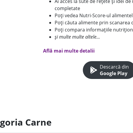
Ai acces la sute de rețete și idei d
completate
Poți vedea Nutri-Score-ul alimente
Poți căuta alimente prin scanarea 
Poți compara informațiile nutrițion
și multe multe altele...
Află mai multe detalii
Descarcă din
Google Play
egoria Carne