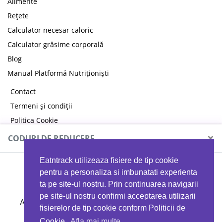
Alimente
Rețete
Calculator necesar caloric
Calculator grăsime corporală
Blog
Manual Platformă Nutriționiști
Contact
Termeni și condiții
Politica Cookie
Politica de confidențialitate
×
CODURI DE REDUCERE
Eatntrack utilizeaza fisiere de tip cookie
MYPROTEIN
pentru a personaliza si imbunatati experienta
ta pe site-ul nostru. Prin continuarea navigarii
pe site-ul nostru confirmi acceptarea utilizarii
Ai
40%
reducere la orice comandă folosind codul
fisierelor de tip cookie conform Politicii de
EATTRACK
Cookie.
Afla mai multe