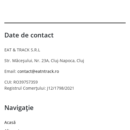
Date de contact
EAT & TRACK S.R.L
Str. Măceșului, Nr. 23A, Cluj-Napoca, Cluj
Email:
contact@eatntrack.ro
CUI: RO39757359
Registrul Comerțului: J12/1798/2021
Navigație
Acasă