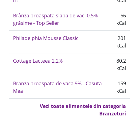
rit
kCal
Brânză proaspătă slabă de vaci 0,5%
66
grăsime - Top Seller
kCal
Philadelphia Mousse Classic
201
kCal
Cottage Lacteea 2,2%
80.2
kCal
Branza proaspata de vaca 9% - Casuta
159
Mea
kCal
Vezi toate alimentele din categoria
Branzeturi