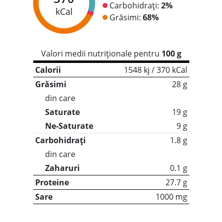
Carbohidrați:
2%
kCal
Grăsimi:
68%
Valori medii nutriționale pentru
100 g
Calorii
1548 kj / 370 kCal
Grăsimi
28 g
din care
Saturate
19 g
Ne-Saturate
9 g
Carbohidrați
1.8 g
din care
Zaharuri
0.1 g
Proteine
27.7 g
Sare
1000 mg