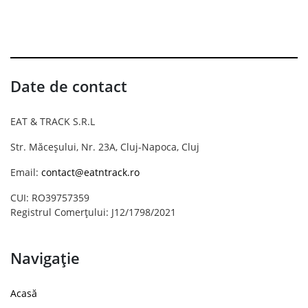
Date de contact
EAT & TRACK S.R.L
Str. Măceșului, Nr. 23A, Cluj-Napoca, Cluj
Email:
contact@eatntrack.ro
CUI: RO39757359
Registrul Comerțului: J12/1798/2021
Navigație
Acasă