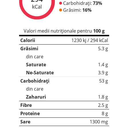
Carbohidrați:
73%
kCal
Grăsimi:
16%
Valori medii nutriționale pentru
100 g
Calorii
1230 kj / 294 kCal
Grăsimi
5.3 g
din care
Saturate
1.4 g
Ne-Saturate
3.9 g
Carbohidrați
53 g
din care
Zaharuri
1.8 g
Fibre
2.5 g
Proteine
8 g
Sare
1300 mg