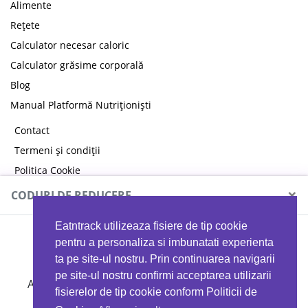
Alimente
Rețete
Calculator necesar caloric
Calculator grăsime corporală
Blog
Manual Platformă Nutriționiști
Contact
Termeni și condiții
Politica Cookie
Politica de confidențialitate
×
CODURI DE REDUCERE
Eatntrack utilizeaza fisiere de tip cookie
MYPROTEIN
pentru a personaliza si imbunatati experienta
ta pe site-ul nostru. Prin continuarea navigarii
pe site-ul nostru confirmi acceptarea utilizarii
Ai
40%
reducere la orice comandă folosind codul
fisierelor de tip cookie conform Politicii de
EATTRACK