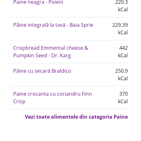
Paine neagra - Poieni
220.3
kCal
Pâine integrală la tavă - Baia Sprie
229.39
kCal
Crispbread Emmental cheese &
442
Pumpkin Seed - Dr. Karg
kCal
Pâine cu secară Braldico
250.9
kCal
Paine crocanta cu coriandru Finn
370
Crisp
kCal
Vezi toate alimentele din categoria Paine