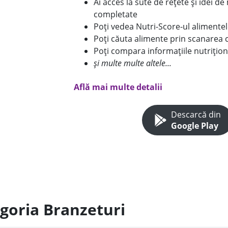
Ai acces la sute de rețete și idei d
completate
Poți vedea Nutri-Score-ul alimente
Poți căuta alimente prin scanarea 
Poți compara informațiile nutrițion
și multe multe altele...
Află mai multe detalii
Descarcă din
Google Play
egoria Branzeturi