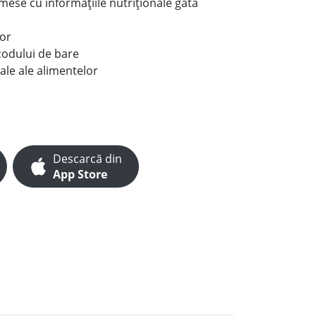
e mese cu informațiile nutriționale gata
lor
codului de bare
ale ale alimentelor
Descarcă din
App Store