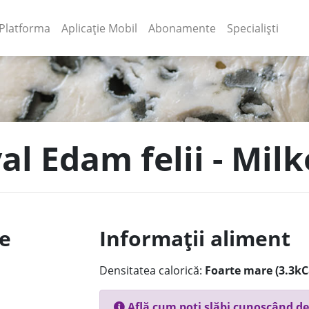
(current)
(current)
Platforma
Aplicație Mobil
Abonamente
Specialiști
al Edam felii - Milk
le
Informații aliment
Densitatea calorică:
Foarte mare (3.3kC
Află cum poți slăbi cunoscând de