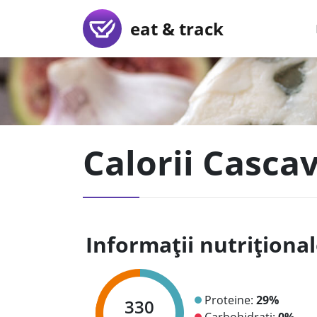
eat & track
Calorii Cascav
Informații nutriționa
Proteine:
29%
330
Carbohidrați:
0%