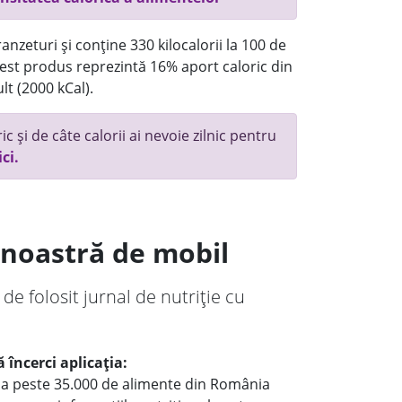
anzeturi și conține 330 kilocalorii la 100 de
st produs reprezintă 16% aport caloric din
lt (2000 kCal).
c și de câte calorii ai nevoie zilnic pentru
ici.
a noastră de mobil
 de folosit jurnal de nutriție cu
 încerci aplicația:
le a peste 35.000 de alimente din România