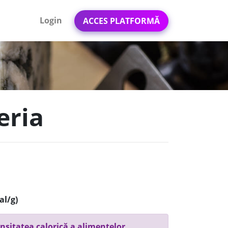
Login
ACCES PLATFORMĂ
eria
al/g)
nsitatea calorică a alimentelor