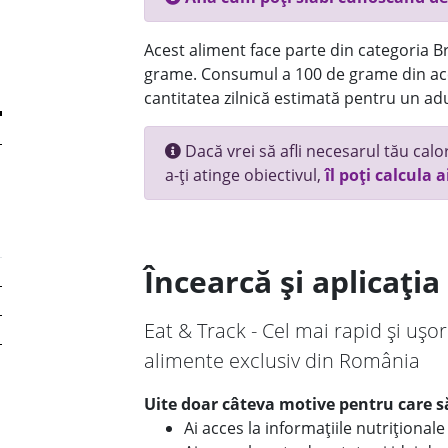
Acest aliment face parte din categoria Br
grame. Consumul a 100 de grame din ace
cantitatea zilnică estimată pentru un adu
Dacă vrei să afli necesarul tău calori
a-ți atinge obiectivul,
îl poți calcula a
Încearcă și aplicați
Eat & Track - Cel mai rapid și ușor
alimente exclusiv din România
Uite doar câteva motive pentru care să
Ai acces la informațiile nutriționa