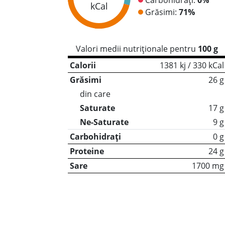
kCal
Grăsimi:
71%
Valori medii nutriționale pentru
100 g
Calorii
1381 kj / 330 kCal
Grăsimi
26 g
din care
Saturate
17 g
Ne-Saturate
9 g
Carbohidrați
0 g
Proteine
24 g
Sare
1700 mg