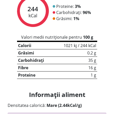
Proteine:
3%
244
Carbohidrați:
96%
kCal
Grăsimi:
1%
Valori medii nutriționale pentru
100 g
Calorii
1021 kj / 244 kCal
Grăsimi
0.2 g
Carbohidrați
35 g
Fibre
16 g
Proteine
1 g
Informații aliment
Densitatea calorică:
Mare (2.44kCal/g)