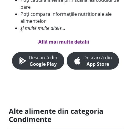
Poți căuta alimente prin scanarea codului de
bare
Poți compara informațiile nutriționale ale
alimentelor
și multe multe altele...
Află mai multe detalii
Descarcă din
Descarcă din
Google Play
App Store
Alte alimente din categoria
Condimente