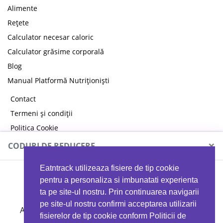
Alimente
Rețete
Calculator necesar caloric
Calculator grăsime corporală
Blog
Manual Platformă Nutriționiști
Contact
Termeni și condiții
Politica Cookie
Politica de confidențialitate
×
CODURI DE REDUCERE
Eatntrack utilizeaza fisiere de tip cookie
MYPROTEIN
pentru a personaliza si imbunatati experienta
ta pe site-ul nostru. Prin continuarea navigarii
pe site-ul nostru confirmi acceptarea utilizarii
Ai
40%
reducere la orice comandă folosind codul
fisierelor de tip cookie conform Politicii de
EATTRACK