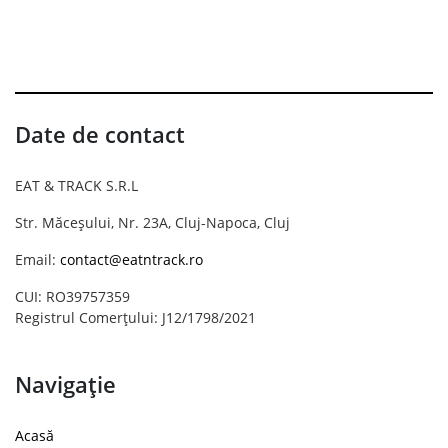
Date de contact
EAT & TRACK S.R.L
Str. Măceșului, Nr. 23A, Cluj-Napoca, Cluj
Email:
contact@eatntrack.ro
CUI: RO39757359
Registrul Comerțului: J12/1798/2021
Navigație
Acasă