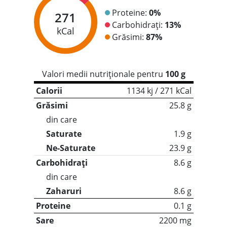
Proteine:
0%
271
Carbohidrați:
13%
kCal
Grăsimi:
87%
Valori medii nutriționale pentru
100 g
Calorii
1134 kj / 271 kCal
Grăsimi
25.8 g
din care
Saturate
1.9 g
Ne-Saturate
23.9 g
Carbohidrați
8.6 g
din care
Zaharuri
8.6 g
Proteine
0.1 g
Sare
2200 mg