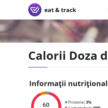
eat & track
Calorii Doza d
Informații nutriționa
Proteine:
3%
60
Carbohidrați:
90%