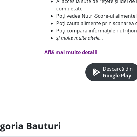
Ai acces la sute de rețete și idei d
completate
Poți vedea Nutri-Score-ul alimente
Poți căuta alimente prin scanarea 
Poți compara informațiile nutrițion
și multe multe altele...
Află mai multe detalii
Descarcă din
Google Play
egoria Bauturi