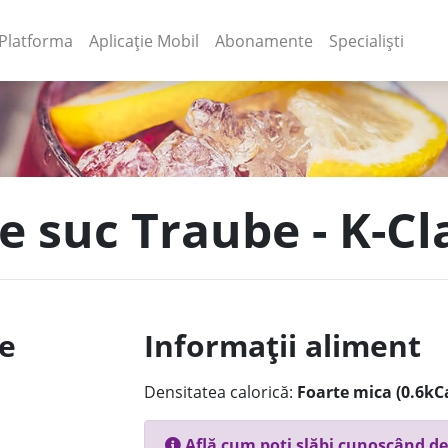
(current)
(current)
Platforma
Aplicație Mobil
Abonamente
Specialiști
e suc Traube - K-Cl
le
Informații aliment
Densitatea calorică:
Foarte mica (0.6kC
Află cum poți slăbi cunoscând de