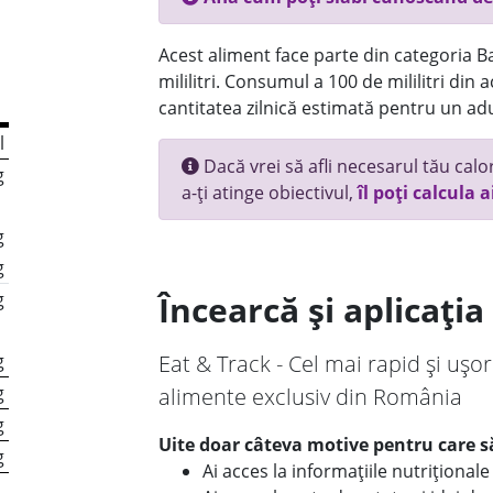
Acest aliment face parte din categoria Bau
mililitri. Consumul a 100 de mililitri din
cantitatea zilnică estimată pentru un adu
l
Dacă vrei să afli necesarul tău calori
g
a-ți atinge obiectivul,
îl poți calcula a
g
g
g
Încearcă și aplicați
g
Eat & Track - Cel mai rapid și ușor
g
alimente exclusiv din România
g
Uite doar câteva motive pentru care să
g
Ai acces la informațiile nutriționa