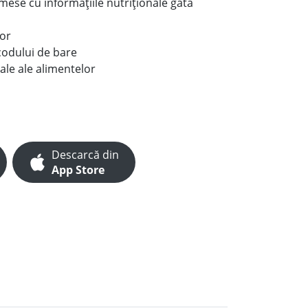
e mese cu informațiile nutriționale gata
lor
codului de bare
ale ale alimentelor
Descarcă din
App Store