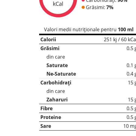
kCal
Grăsimi:
7%
Valori medii nutriționale pentru
100 ml
Calorii
251 kj / 60 kCa
Grăsimi
0.5 
din care
Saturate
0.1 
Ne-Saturate
0.4 
Carbohidrați
15 
din care
Zaharuri
15 
Fibre
0.5 
Proteine
0.5 
Sare
10 m