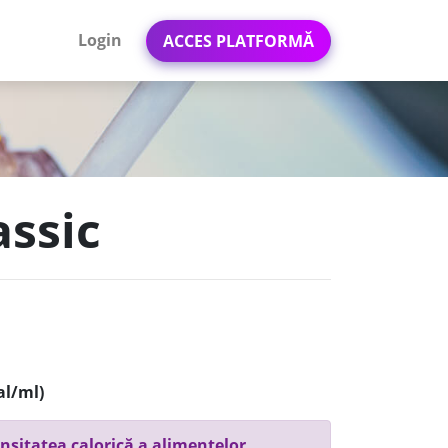
Login
ACCES PLATFORMĂ
assic
al/ml)
nsitatea calorică a alimentelor