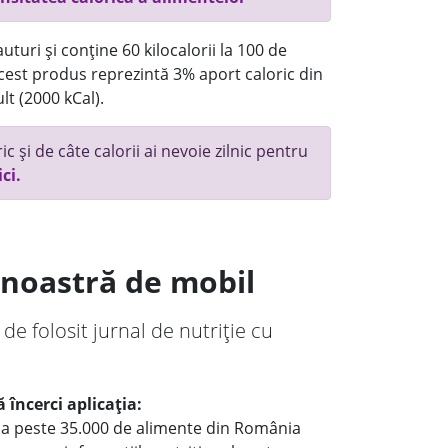
turi și conține 60 kilocalorii la 100 de
 acest produs reprezintă 3% aport caloric din
lt (2000 kCal).
c și de câte calorii ai nevoie zilnic pentru
ici.
a noastră de mobil
 de folosit jurnal de nutriție cu
 încerci aplicația:
le a peste 35.000 de alimente din România