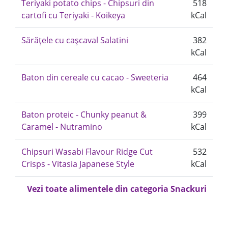
Teriyaki potato chips - Chipsuri din
518
cartofi cu Teriyaki - Koikeya
kCal
Sărățele cu cașcaval Salatini
382
kCal
Baton din cereale cu cacao - Sweeteria
464
kCal
Baton proteic - Chunky peanut &
399
Caramel - Nutramino
kCal
Chipsuri Wasabi Flavour Ridge Cut
532
Crisps - Vitasia Japanese Style
kCal
Vezi toate alimentele din categoria Snackuri