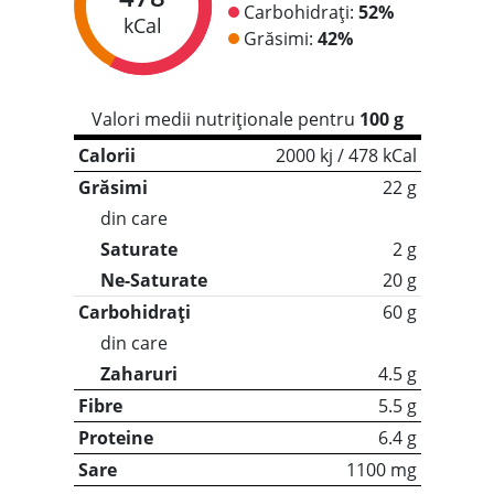
Carbohidrați:
52%
kCal
Grăsimi:
42%
Valori medii nutriționale pentru
100 g
Calorii
2000 kj / 478 kCal
Grăsimi
22 g
din care
Saturate
2 g
Ne-Saturate
20 g
Carbohidrați
60 g
din care
Zaharuri
4.5 g
Fibre
5.5 g
Proteine
6.4 g
Sare
1100 mg