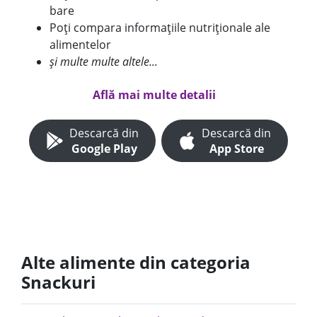
bare
Poți compara informațiile nutriționale ale
alimentelor
și multe multe altele...
Află mai multe detalii
Descarcă din
Descarcă din
Google Play
App Store
Alte alimente din categoria
Snackuri