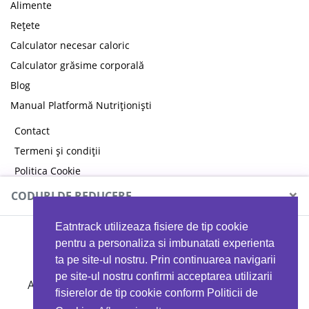
Alimente
Rețete
Calculator necesar caloric
Calculator grăsime corporală
Blog
Manual Platformă Nutriționiști
Contact
Termeni și condiții
Politica Cookie
Politica de confidențialitate
×
CODURI DE REDUCERE
Eatntrack utilizeaza fisiere de tip cookie
MYPROTEIN
pentru a personaliza si imbunatati experienta
ta pe site-ul nostru. Prin continuarea navigarii
pe site-ul nostru confirmi acceptarea utilizarii
Ai
40%
reducere la orice comandă folosind codul
fisierelor de tip cookie conform Politicii de
EATTRACK