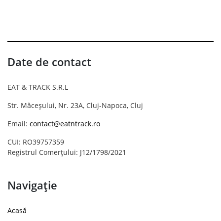
Date de contact
EAT & TRACK S.R.L
Str. Măceșului, Nr. 23A, Cluj-Napoca, Cluj
Email:
contact@eatntrack.ro
CUI: RO39757359
Registrul Comerțului: J12/1798/2021
Navigație
Acasă