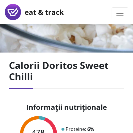
eat & track
Calorii Doritos Sweet
Chilli
Informații nutriționale
Proteine:
6%
478