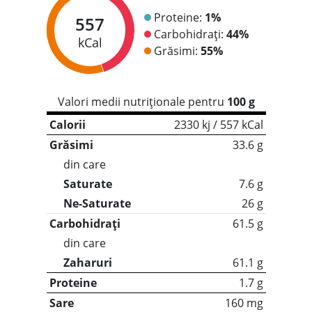
Proteine:
1%
557
Carbohidrați:
44%
kCal
Grăsimi:
55%
Valori medii nutriționale pentru
100 g
Calorii
2330 kj / 557 kCal
Grăsimi
33.6 g
din care
Saturate
7.6 g
Ne-Saturate
26 g
Carbohidrați
61.5 g
din care
Zaharuri
61.1 g
Proteine
1.7 g
Sare
160 mg