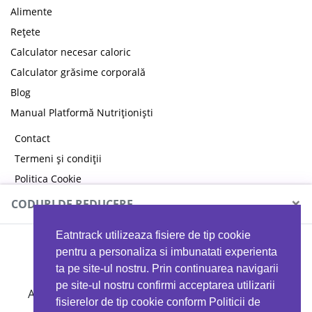
Alimente
Rețete
Calculator necesar caloric
Calculator grăsime corporală
Blog
Manual Platformă Nutriționiști
Contact
Termeni și condiții
Politica Cookie
Politica de confidențialitate
×
CODURI DE REDUCERE
Eatntrack utilizeaza fisiere de tip cookie
MYPROTEIN
pentru a personaliza si imbunatati experienta
ta pe site-ul nostru. Prin continuarea navigarii
pe site-ul nostru confirmi acceptarea utilizarii
Ai
40%
reducere la orice comandă folosind codul
fisierelor de tip cookie conform Politicii de
EATTRACK