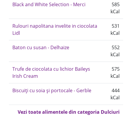
Black and White Selection - Merci
585
kCal
Rulouri napolitana invelite in ciocolata
531
Lidl
kCal
Baton cu susan - Delhaize
552
kCal
Trufe de ciocolata cu lichior Baileys
575
Irish Cream
kCal
Biscuiți cu soia și portocale - Gerble
444
kCal
Vezi toate alimentele din categoria Dulciuri