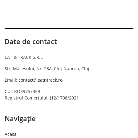
Date de contact
EAT & TRACK S.R.L
Str. Măceșului, Nr. 23A, Cluj-Napoca, Cluj
Email:
contact@eatntrack.ro
CUI: RO39757359
Registrul Comerțului: J12/1798/2021
Navigație
Acasă