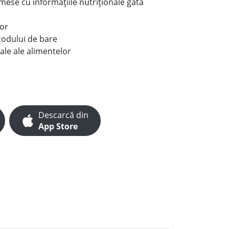
e mese cu informațiile nutriționale gata
lor
codului de bare
ale ale alimentelor
Descarcă din
App Store