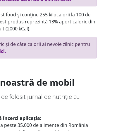
t food și conține 255 kilocalorii la 100 de
st produs reprezintă 13% aport caloric din
lt (2000 kCal).
c și de câte calorii ai nevoie zilnic pentru
ici.
a noastră de mobil
 de folosit jurnal de nutriție cu
 încerci aplicația:
le a peste 35.000 de alimente din România