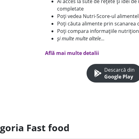
Ai acces la sute de rețete și idei d
completate
Poți vedea Nutri-Score-ul alimente
Poți căuta alimente prin scanarea 
Poți compara informațiile nutrițion
și multe multe altele...
Află mai multe detalii
Descarcă din
Google Play
goria Fast food