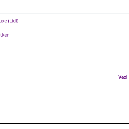
xe (Lidl)
etker
Vezi