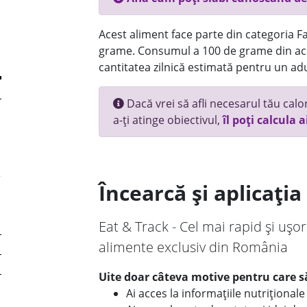
Acest aliment face parte din categoria Fas
grame. Consumul a 100 de grame din ace
cantitatea zilnică estimată pentru un adu
Dacă vrei să afli necesarul tău calori
a-ți atinge obiectivul,
îl poți calcula a
Încearcă și aplicați
Eat & Track - Cel mai rapid și ușor
alimente exclusiv din România
Uite doar câteva motive pentru care să
Ai acces la informațiile nutriționa