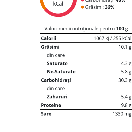
kCal
Grăsimi:
36%
Valori medii nutriționale pentru
100 g
Calorii
1067 kj / 255 kCal
Grăsimi
10.1 g
din care
Saturate
4.3 g
Ne-Saturate
5.8 g
Carbohidrați
30.3 g
din care
Zaharuri
5.4 g
Proteine
9.8 g
Sare
1330 mg