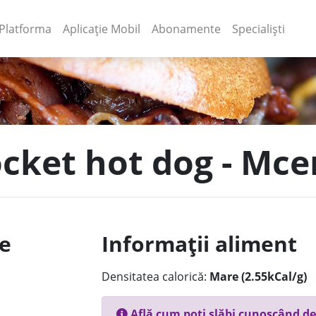
(current)
(current)
Platforma
Aplicație Mobil
Abonamente
Specialiști
Pocket hot dog - Mc
le
Informații aliment
Densitatea calorică:
Mare (2.55kCal/g)
Află cum poți slăbi cunoscând de