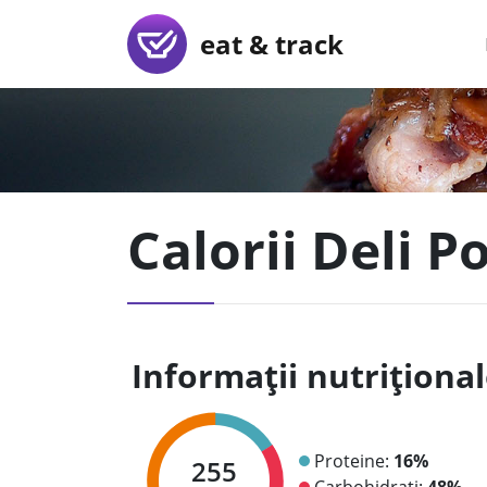
eat & track
Calorii Deli 
Informații nutriționa
Proteine:
16%
255
Carbohidrați:
48%