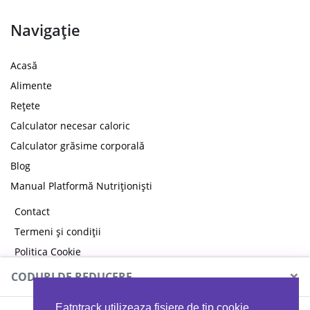
Navigație
Acasă
Alimente
Rețete
Calculator necesar caloric
Calculator grăsime corporală
Blog
Manual Platformă Nutriționiști
Contact
Termeni și condiții
Politica Cookie
Politica de confidențialitate
×
CODURI DE REDUCERE
Eatntrack utilizeaza fisiere de tip cookie