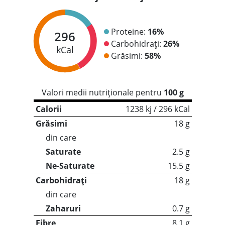
Proteine:
16%
296
Carbohidrați:
26%
kCal
Grăsimi:
58%
Valori medii nutriționale pentru
100 g
Calorii
1238 kj / 296 kCal
Grăsimi
18 g
din care
Saturate
2.5 g
Ne-Saturate
15.5 g
Carbohidrați
18 g
din care
Zaharuri
0.7 g
Fibre
8.1 g