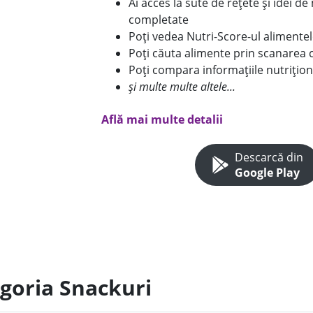
Ai acces la sute de rețete și idei d
completate
Poți vedea Nutri-Score-ul alimente
Poți căuta alimente prin scanarea 
Poți compara informațiile nutrițion
și multe multe altele...
Află mai multe detalii
Descarcă din
Google Play
egoria Snackuri