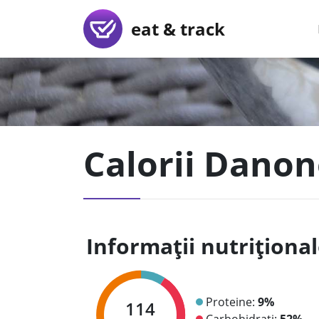
eat & track
Calorii Dano
Informații nutriționa
Proteine:
9%
114
Carbohidrați:
52%