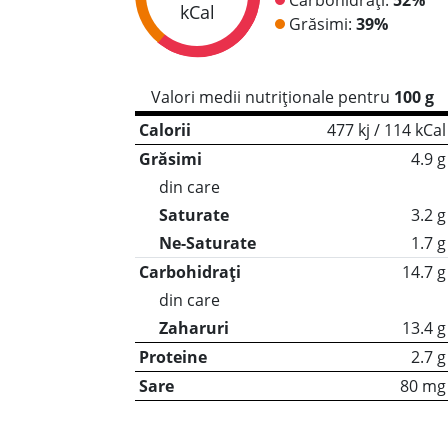
kCal
Grăsimi:
39%
Valori medii nutriționale pentru
100 g
Calorii
477 kj / 114 kCal
Grăsimi
4.9 g
din care
Saturate
3.2 g
Ne-Saturate
1.7 g
Carbohidrați
14.7 g
din care
Zaharuri
13.4 g
Proteine
2.7 g
Sare
80 mg