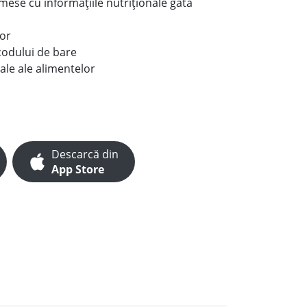
e mese cu informațiile nutriționale gata
lor
codului de bare
ale ale alimentelor
Descarcă din
App Store