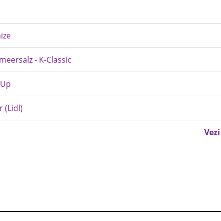
aize
meersalz - K-Classic
e Up
 (Lidl)
Vezi