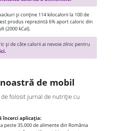
ackuri și conține 114 kilocalorii la 100 de
st produs reprezintă 6% aport caloric din
lt (2000 kCal).
c și de câte calorii ai nevoie zilnic pentru
ici.
a noastră de mobil
 de folosit jurnal de nutriție cu
 încerci aplicația:
le a peste 35.000 de alimente din România