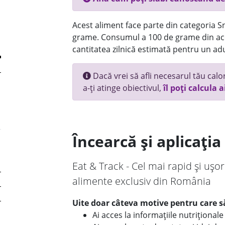
Acest aliment face parte din categoria Sn
grame. Consumul a 100 de grame din ace
cantitatea zilnică estimată pentru un adu
Dacă vrei să afli necesarul tău calori
a-ți atinge obiectivul,
îl poți calcula a
Încearcă și aplicați
Eat & Track - Cel mai rapid și ușor
alimente exclusiv din România
Uite doar câteva motive pentru care să
Ai acces la informațiile nutriționa