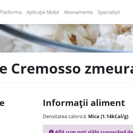
(current)
(current)
Platforma
Aplicație Mobil
Abonamente
Specialiști
ne Cremosso zmeur
le
Informații aliment
Densitatea calorică:
Mica (1.14kCal/g)
Află cum poți slăbi cunoscând de