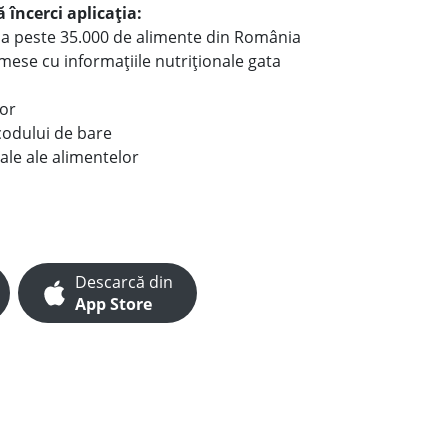
 încerci aplicația:
le a peste 35.000 de alimente din România
e mese cu informațiile nutriționale gata
lor
codului de bare
ale ale alimentelor
Descarcă din
App Store