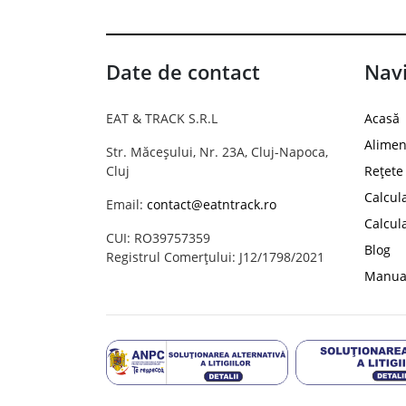
Date de contact
Navi
EAT & TRACK S.R.L
Acasă
Alimen
Str. Măceșului, Nr. 23A, Cluj-Napoca,
Cluj
Rețete
Calcul
Email:
contact@eatntrack.ro
Calcul
CUI: RO39757359
Blog
Registrul Comerțului: J12/1798/2021
Manual