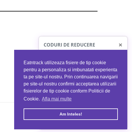
×
CODURI DE REDUCERE
Eatntrack utilizeaza fisiere de tip cookie
O41
MYPROTEIN
pentru a personaliza si imbunatati experienta
ta pe site-ul nostru. Prin continuarea navigarii
 orice comandă
Ai
40%
reducere la orice comandă
pe site-ul nostru confirmi acceptarea utilizarii
EATNTRACK
folosind codul
EATTRACK
fisierelor de tip cookie conform Politicii de
Cookie.
Afla mai multe
acum
Profită acum
Am Inteles!
Copyright © 2026 EAT & TRACK S.R.L