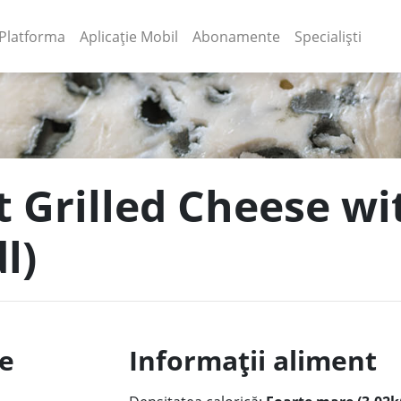
(current)
(current)
Platforma
Aplicație Mobil
Abonamente
Specialiști
t Grilled Cheese wit
l)
le
Informații aliment