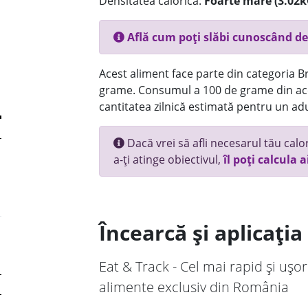
Densitatea calorică:
Foarte mare (3.02k
Află cum poți slăbi cunoscând de
Acest aliment face parte din categoria Br
grame. Consumul a 100 de grame din ace
cantitatea zilnică estimată pentru un adu
Dacă vrei să afli necesarul tău calori
a-ți atinge obiectivul,
îl poți calcula a
Încearcă și aplicați
Eat & Track - Cel mai rapid și ușor
alimente exclusiv din România