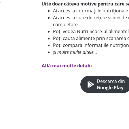
Uite doar câteva motive pentru care să
Ai acces la informațiile nutriționa
Ai acces la sute de rețete și idei d
completate
Poți vedea Nutri-Score-ul alimente
Poți căuta alimente prin scanarea 
Poți compara informațiile nutrițion
și multe multe altele...
Află mai multe detalii
Descarcă din
Google Play