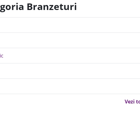
egoria Branzeturi
ic
Vezi t