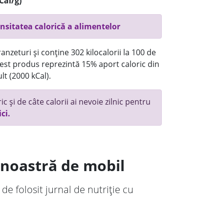
Cal/g)
nsitatea calorică a alimentelor
anzeturi și conține 302 kilocalorii la 100 de
st produs reprezintă 15% aport caloric din
lt (2000 kCal).
c și de câte calorii ai nevoie zilnic pentru
ici.
a noastră de mobil
 de folosit jurnal de nutriție cu