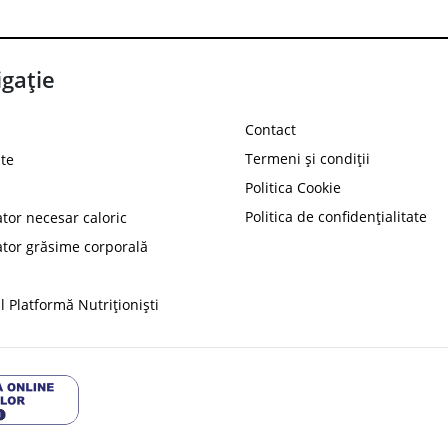
gație
Contact
Termeni și condiții
te
Politica Cookie
Politica de confidențialitate
ator necesar caloric
PROT
ator grăsime corporală
Ai
10%
reducere la
folosind codul
 Platformă Nutriționiști
Profită 