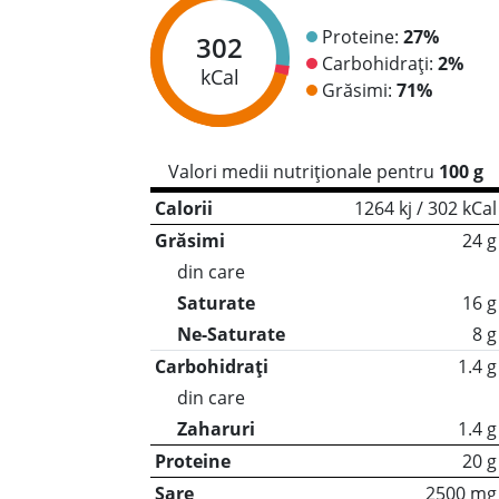
Proteine:
27%
302
Carbohidrați:
2%
kCal
Grăsimi:
71%
Valori medii nutriționale pentru
100 g
Calorii
1264 kj / 302 kCal
Grăsimi
24 g
din care
Saturate
16 g
Ne-Saturate
8 g
Carbohidrați
1.4 g
din care
Zaharuri
1.4 g
Proteine
20 g
Sare
2500 mg