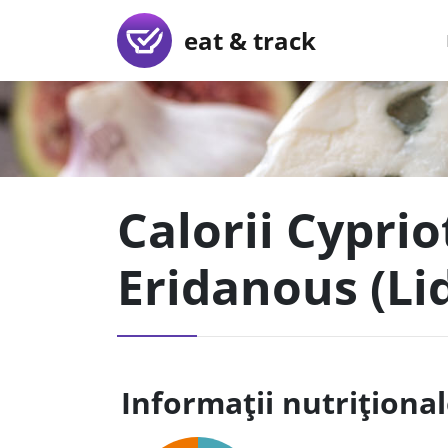
eat & track
Calorii Cyprio
Eridanous (Lid
Informații nutriționa