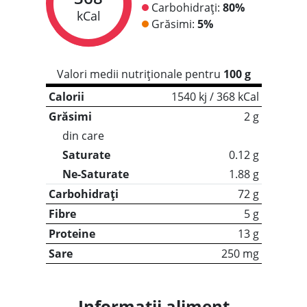
Carbohidrați:
80%
kCal
Grăsimi:
5%
Valori medii nutriționale pentru
100 g
Calorii
1540 kj / 368 kCal
Grăsimi
2 g
din care
Saturate
0.12 g
Ne-Saturate
1.88 g
Carbohidrați
72 g
Fibre
5 g
Proteine
13 g
Sare
250 mg
Informații aliment