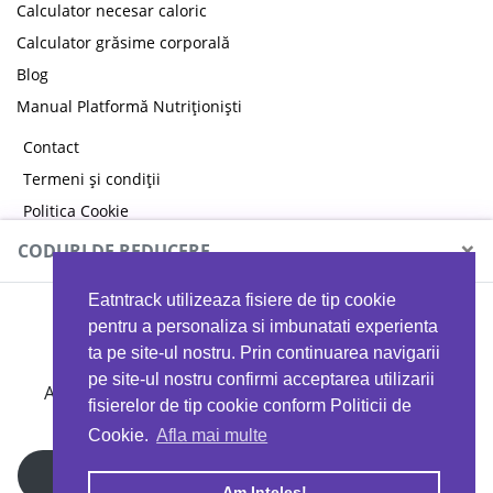
Calculator necesar caloric
Calculator grăsime corporală
Blog
Manual Platformă Nutriționiști
Contact
Termeni și condiții
Politica Cookie
Politica de confidențialitate
×
CODURI DE REDUCERE
Eatntrack utilizeaza fisiere de tip cookie
MYPROTEIN
pentru a personaliza si imbunatati experienta
ta pe site-ul nostru. Prin continuarea navigarii
pe site-ul nostru confirmi acceptarea utilizarii
Ai
40%
reducere la orice comandă folosind codul
fisierelor de tip cookie conform Politicii de
EATTRACK
Cookie.
Afla mai multe
Profită acum
Am Inteles!