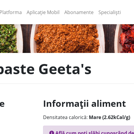
(current)
(current)
Platforma
Aplicație Mobil
Abonamente
Specialiști
paste Geeta's
le
Informații aliment
Densitatea calorică:
Mare (2.62kCal/g)
Află cum poți slăbi cunoscând de