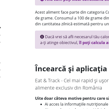
Acest aliment face parte din categoria Co
de grame. Consumul a 100 de grame din 
din cantitatea zilnică estimată pentru un
Dacă vrei să afli necesarul tău calori
a-ți atinge obiectivul,
îl poți calcula a
Încearcă și aplicați
Eat & Track - Cel mai rapid și ușor
alimente exclusiv din România
Uite doar câteva motive pentru care să
Ai acces la informațiile nutriționa