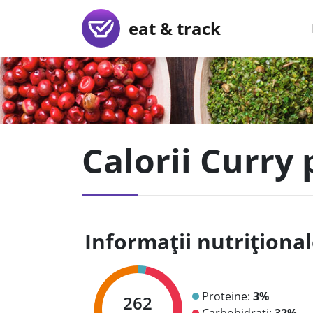
eat & track
Calorii Curry 
Informații nutriționa
Proteine:
3%
262
Carbohidrați:
32%