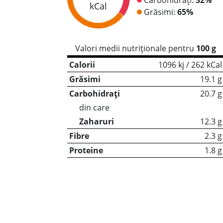
kCal
Grăsimi:
65%
Valori medii nutriționale pentru
100 g
Calorii
1096 kj / 262 kCal
Grăsimi
19.1 g
Carbohidrați
20.7 g
din care
Zaharuri
12.3 g
Fibre
2.3 g
Proteine
1.8 g