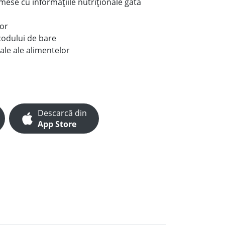
e mese cu informațiile nutriționale gata
lor
codului de bare
ale ale alimentelor
Descarcă din
App Store