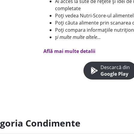
Ai acces la sute de rețete și idei d
completate
Poți vedea Nutri-Score-ul alimente
Poți căuta alimente prin scanarea 
Poți compara informațiile nutrițion
și multe multe altele...
Află mai multe detalii
Descarcă din
Google Play
tegoria Condimente