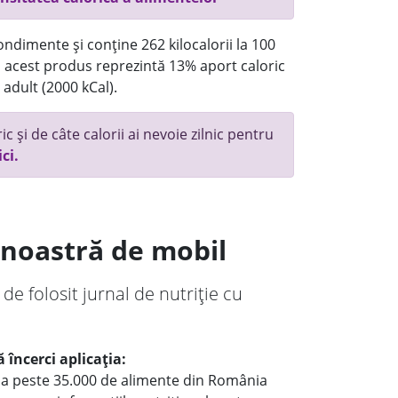
ndimente și conține 262 kilocalorii la 100
acest produs reprezintă 13% aport caloric
 adult (2000 kCal).
c și de câte calorii ai nevoie zilnic pentru
ici.
a noastră de mobil
 de folosit jurnal de nutriție cu
 încerci aplicația:
le a peste 35.000 de alimente din România