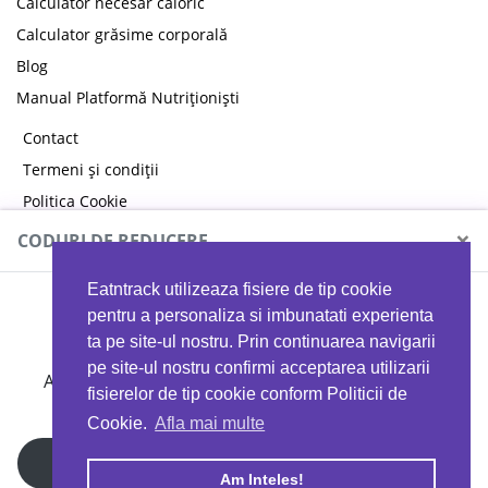
Calculator necesar caloric
Calculator grăsime corporală
Blog
Manual Platformă Nutriționiști
Contact
Termeni și condiții
Politica Cookie
Politica de confidențialitate
×
CODURI DE REDUCERE
Eatntrack utilizeaza fisiere de tip cookie
MYPROTEIN
pentru a personaliza si imbunatati experienta
ta pe site-ul nostru. Prin continuarea navigarii
pe site-ul nostru confirmi acceptarea utilizarii
Ai
40%
reducere la orice comandă folosind codul
fisierelor de tip cookie conform Politicii de
EATTRACK
Cookie.
Afla mai multe
Profită acum
Am Inteles!