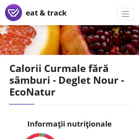
eat & track
Calorii Curmale fără
sâmburi - Deglet Nour -
EcoNatur
Informații nutriționale