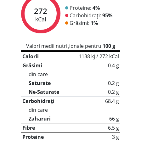
Proteine:
4%
272
Carbohidrați:
95%
kCal
Grăsimi:
1%
Valori medii nutriționale pentru
100 g
Calorii
1138 kj / 272 kCal
Grăsimi
0.4 g
din care
Saturate
0.2 g
Ne-Saturate
0.2 g
Carbohidrați
68.4 g
din care
Zaharuri
66 g
Fibre
6.5 g
Proteine
3 g