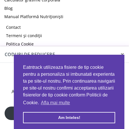
Blog
Manual Platformă Nutriționiști
Contact
Termeni și condiții
Politica Cookie
Politica de confidențialitate
×
CODURI DE REDUCERE
Eatntrack utilizeaza fisiere de tip cookie
MYPROTEIN
pentru a personaliza si imbunatati experienta
ta pe site-ul nostru. Prin continuarea navigarii
pe site-ul nostru confirmi acceptarea utilizarii
Ai
40%
reducere la orice comandă folosind codul
fisierelor de tip cookie conform Politicii de
EATTRACK
Cookie.
Afla mai multe
Profită acum
Am Inteles!
Copyright © 2026 EAT & TRACK S.R.L