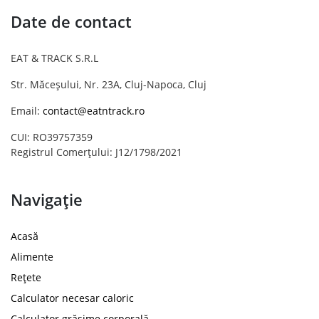
Date de contact
EAT & TRACK S.R.L
Str. Măceșului, Nr. 23A, Cluj-Napoca, Cluj
Email:
contact@eatntrack.ro
CUI: RO39757359
Registrul Comerțului: J12/1798/2021
Navigație
Acasă
Alimente
Rețete
Calculator necesar caloric
Calculator grăsime corporală