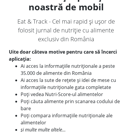
noastră de mobil
Eat & Track - Cel mai rapid și ușor de
folosit jurnal de nutriție cu alimente
exclusiv din România
Uite doar câteva motive pentru care să încerci
aplicația:
Ai acces la informațiile nutriționale a peste
35.000 de alimente din România
Ai acces la sute de rețete și idei de mese cu
informațiile nutriționale gata completate
Poți vedea Nutri-Score-ul alimentelor
Poți căuta alimente prin scanarea codului de
bare
Poți compara informațiile nutriționale ale
alimentelor
și multe multe altele...