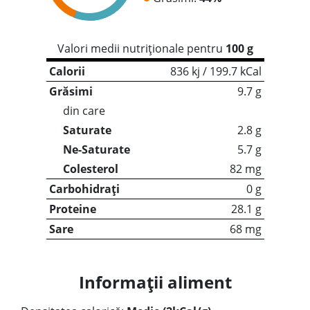
Valori medii nutriționale pentru
100 g
Calorii
836 kj / 199.7 kCal
Grăsimi
9.7 g
din care
Saturate
2.8 g
Ne-Saturate
5.7 g
Colesterol
82 mg
Carbohidrați
0 g
Proteine
28.1 g
Sare
68 mg
Informații aliment