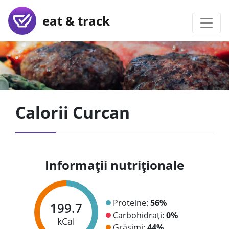
eat & track
Calorii Curcan
Informații nutriționale
Proteine:
56%
199.7
Carbohidrați:
0%
kCal
Grăsimi:
44%