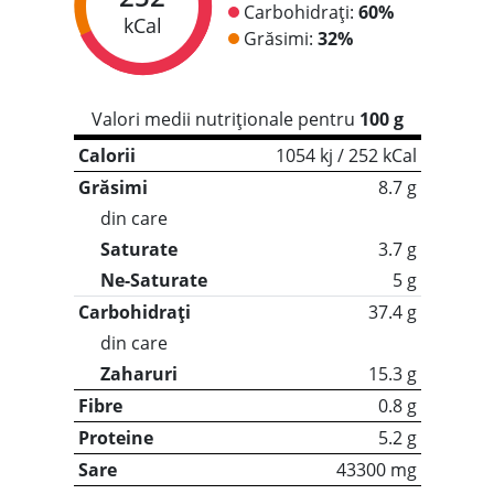
Carbohidrați:
60%
kCal
Grăsimi:
32%
Valori medii nutriționale pentru
100 g
Calorii
1054 kj / 252 kCal
Grăsimi
8.7 g
din care
Saturate
3.7 g
Ne-Saturate
5 g
Carbohidrați
37.4 g
din care
Zaharuri
15.3 g
Fibre
0.8 g
Proteine
5.2 g
Sare
43300 mg