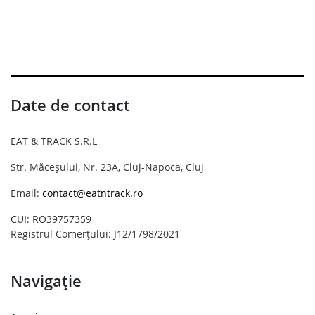
Date de contact
EAT & TRACK S.R.L
Str. Măceșului, Nr. 23A, Cluj-Napoca, Cluj
Email:
contact@eatntrack.ro
CUI: RO39757359
Registrul Comerțului: J12/1798/2021
Navigație