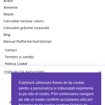
Acasă
Alimente
Rețete
Calculator necesar caloric
Calculator grăsime corporală
Blog
Manual Platformă Nutriționiști
Contact
Termeni și condiții
Politica Cookie
Politica de confidențialitate
×
CODURI DE REDUCERE
Eatntrack utilizeaza fisiere de tip cookie
MYPROTEIN
pentru a personaliza si imbunatati experienta
ta pe site-ul nostru. Prin continuarea navigarii
pe site-ul nostru confirmi acceptarea utilizarii
Ai
40%
reducere la orice comandă folosind codul