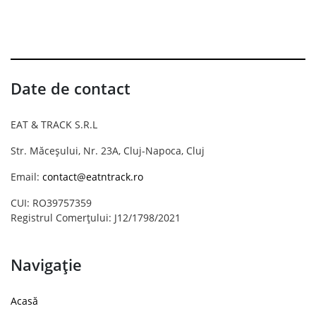
Date de contact
EAT & TRACK S.R.L
Str. Măceșului, Nr. 23A, Cluj-Napoca, Cluj
Email:
contact@eatntrack.ro
CUI: RO39757359
Registrul Comerțului: J12/1798/2021
Navigație
Acasă