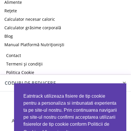
Alimente
Rețete
Calculator necesar caloric
Calculator grăsime corporală
Blog
Manual Platformă Nutriționiști
Contact
Termeni și condiții
Politica Cookie
Politica de confidențialitate
×
CODURI DE REDUCERE
Eatntrack utilizeaza fisiere de tip cookie
MYPROTEIN
pentru a personaliza si imbunatati experienta
ta pe site-ul nostru. Prin continuarea navigarii
pe site-ul nostru confirmi acceptarea utilizarii
Ai
40%
reducere la orice comandă folosind codul
fisierelor de tip cookie conform Politicii de
EATTRACK