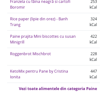
Franzela cu făina neagră si cartofi
253
Boromir
kCal
Rice paper (lipie din orez) - Banh
324
Trang
kCal
Paine prajita Mini biscottes cu susan
422
Minigrill
kCal
Roggenbrot Mischbrot
228
kCal
KetoMix pentru Pane by Cristina
447
Ionita
kCal
Vezi toate alimentele din categoria Paine