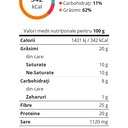
Carbohidrați:
11%
kCal
Grăsimi:
62%
Valori medii nutriționale pentru
100 g
Calorii
1431 kj / 342 kCal
Grăsimi
20 g
din care
Saturate
10 g
Ne-Saturate
10 g
Carbohidrați
8 g
din care
Zaharuri
1 g
Fibre
25 g
Proteine
20 g
Sare
1120 mg