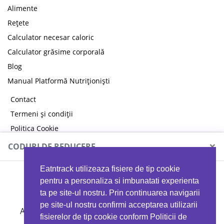
Alimente
Rețete
Calculator necesar caloric
Calculator grăsime corporală
Blog
Manual Platformă Nutriționiști
Contact
Termeni și condiții
Politica Cookie
Politica de confidențialitate
×
CODURI DE REDUCERE
Eatntrack utilizeaza fisiere de tip cookie
MYPROTEIN
pentru a personaliza si imbunatati experienta
ta pe site-ul nostru. Prin continuarea navigarii
pe site-ul nostru confirmi acceptarea utilizarii
Ai
40%
reducere la orice comandă folosind codul
fisierelor de tip cookie conform Politicii de
EATTRACK