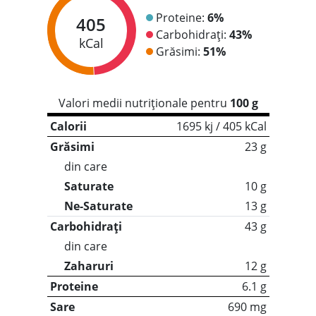
Proteine:
6%
405
Carbohidrați:
43%
kCal
Grăsimi:
51%
Valori medii nutriționale pentru
100 g
Calorii
1695 kj / 405 kCal
Grăsimi
23 g
din care
Saturate
10 g
Ne-Saturate
13 g
Carbohidrați
43 g
din care
Zaharuri
12 g
Proteine
6.1 g
Sare
690 mg