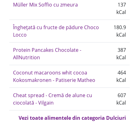
Müller Mix Soffio cu zmeura
137
kCal
Înghețată cu fructe de pădure Choco
180.9
Locco
kCal
Protein Pancakes Chocolate -
387
AllNutrition
kCal
Coconut macaroons whit cocoa
464
Kokosmakronen - Patiserie Matheo
kCal
Cheat spread - Cremă de alune cu
607
ciocolată - Vilgain
kCal
Vezi toate alimentele din categoria Dulciuri