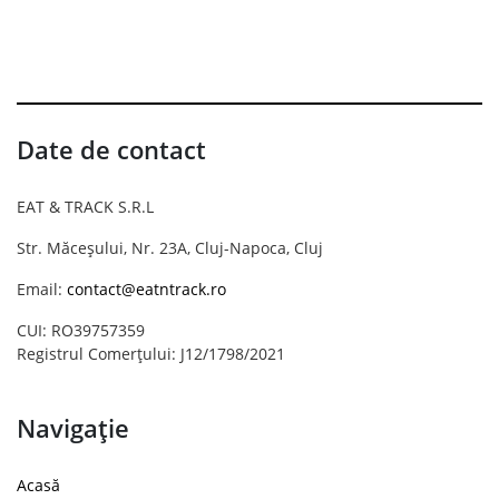
Date de contact
EAT & TRACK S.R.L
Str. Măceșului, Nr. 23A, Cluj-Napoca, Cluj
Email:
contact@eatntrack.ro
CUI: RO39757359
Registrul Comerțului: J12/1798/2021
Navigație
Acasă