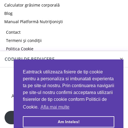
Calculator grăsime corporală
Blog
Manual Platformă Nutriționiști
Contact
Termeni și condiții
Politica Cookie
Politica de confidențialitate
×
CODURI DE REDUCERE
Eatntrack utilizeaza fisiere de tip cookie
MYPROTEIN
pentru a personaliza si imbunatati experienta
ta pe site-ul nostru. Prin continuarea navigarii
pe site-ul nostru confirmi acceptarea utilizarii
Ai
40%
reducere la orice comandă folosind codul
fisierelor de tip cookie conform Politicii de
EATTRACK
Cookie.
Afla mai multe
Profită acum
Am Inteles!
Copyright © 2026 EAT & TRACK S.R.L