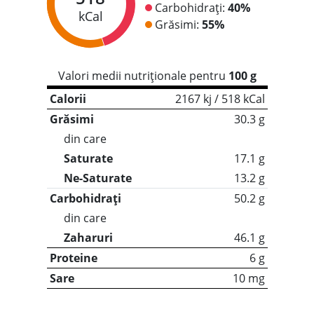
Carbohidrați:
40%
kCal
Grăsimi:
55%
Valori medii nutriționale pentru
100 g
Calorii
2167 kj / 518 kCal
Grăsimi
30.3 g
din care
Saturate
17.1 g
Ne-Saturate
13.2 g
Carbohidrați
50.2 g
din care
Zaharuri
46.1 g
Proteine
6 g
Sare
10 mg