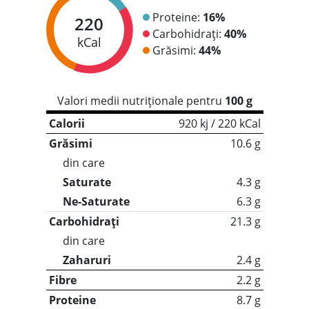
Proteine:
16%
220
Carbohidrați:
40%
kCal
Grăsimi:
44%
Valori medii nutriționale pentru
100 g
Calorii
920 kj / 220 kCal
Grăsimi
10.6 g
din care
Saturate
4.3 g
Ne-Saturate
6.3 g
Carbohidrați
21.3 g
din care
Zaharuri
2.4 g
Fibre
2.2 g
Proteine
8.7 g