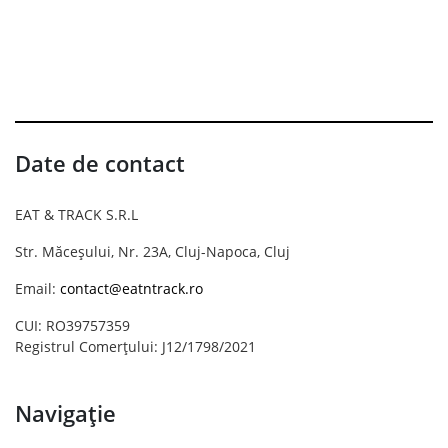
Date de contact
EAT & TRACK S.R.L
Str. Măceșului, Nr. 23A, Cluj-Napoca, Cluj
Email:
contact@eatntrack.ro
CUI: RO39757359
Registrul Comerțului: J12/1798/2021
Navigație