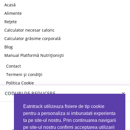
Acasă
Alimente
Rețete
Calculator necesar caloric
Calculator grăsime corporală
Blog
Manual Platformă Nutriționiști
Contact
Termeni și condiții
Politica Cookie
Politica de confidențialitate
×
CODURI DE REDUCERE
Eatntrack utilizeaza fisiere de tip cookie
MYPROTEIN
pentru a personaliza si imbunatati experienta
ta pe site-ul nostru. Prin continuarea navigarii
pe site-ul nostru confirmi acceptarea utilizarii