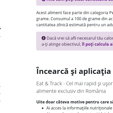
Acest aliment face parte din categoria Pes
grame. Consumul a 100 de grame din ace
cantitatea zilnică estimată pentru un adu
Dacă vrei să afli necesarul tău calori
a-ți atinge obiectivul,
îl poți calcula a
Încearcă și aplicați
Eat & Track - Cel mai rapid și ușor
alimente exclusiv din România
Uite doar câteva motive pentru care să
Ai acces la informațiile nutriționa