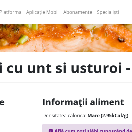
(current)
(current)
Platforma
Aplicație Mobil
Abonamente
Specialiști
 cu unt si usturoi -
le
Informații aliment
Densitatea calorică:
Mare (2.95kCal/g)
Află cum poți slăbi cunoscând de