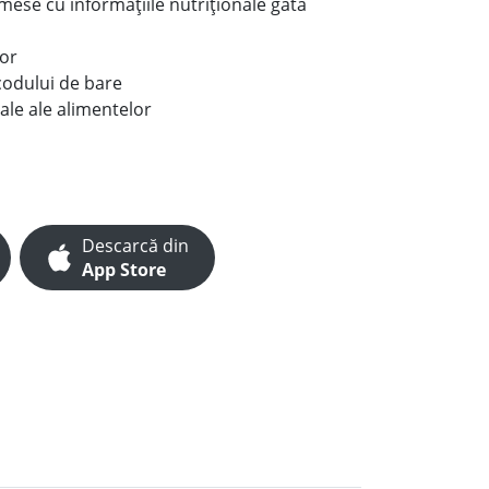
e mese cu informațiile nutriționale gata
lor
codului de bare
ale ale alimentelor
Descarcă din
App Store