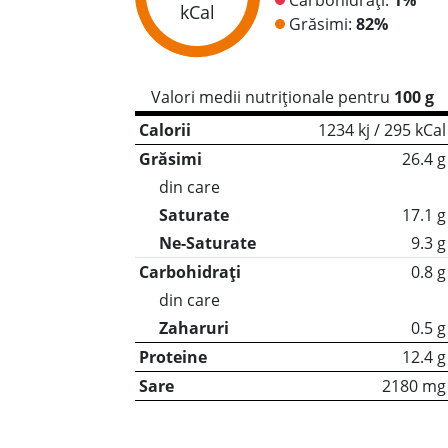
kCal
Grăsimi:
82%
Valori medii nutriționale pentru
100 g
Calorii
1234 kj / 295 kCal
Grăsimi
26.4 g
din care
Saturate
17.1 g
Ne-Saturate
9.3 g
Carbohidrați
0.8 g
din care
Zaharuri
0.5 g
Proteine
12.4 g
Sare
2180 mg