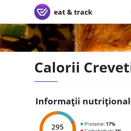
eat & track
Calorii Creveti
Informații nutriționa
Proteine:
17%
295
Carbohidrați:
1%