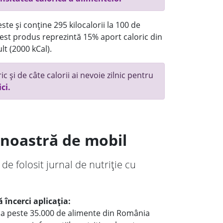
te și conține 295 kilocalorii la 100 de
st produs reprezintă 15% aport caloric din
lt (2000 kCal).
c și de câte calorii ai nevoie zilnic pentru
ici.
a noastră de mobil
 de folosit jurnal de nutriție cu
 încerci aplicația:
le a peste 35.000 de alimente din România