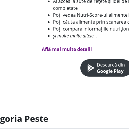
Ai acces la sute de rețete și idei d
completate
Poți vedea Nutri-Score-ul alimente
Poți căuta alimente prin scanarea 
Poți compara informațiile nutrițion
și multe multe altele...
Află mai multe detalii
Descarcă din
Google Play
egoria Peste