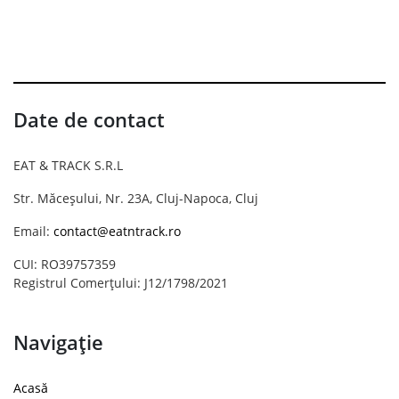
Date de contact
EAT & TRACK S.R.L
Str. Măceșului, Nr. 23A, Cluj-Napoca, Cluj
Email:
contact@eatntrack.ro
CUI: RO39757359
Registrul Comerțului: J12/1798/2021
Navigație
Acasă