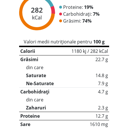
Proteine:
19%
282
Carbohidrați:
7%
kCal
Grăsimi:
74%
Valori medii nutriționale pentru
100 g
Calorii
1180 kj / 282 kCal
Grăsimi
22.7 g
din care
Saturate
14.8 g
Ne-Saturate
7.9 g
Carbohidrați
4.7 g
din care
Zaharuri
2.3 g
Proteine
12.7 g
Sare
1610 mg