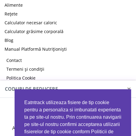
Alimente
Rețete
Calculator necesar caloric
Calculator grăsime corporală
Blog
Manual Platformă Nutriționiști
Contact
Termeni și condiții
Politica Cookie
Politica de confidențialitate
×
CODURI DE REDUCERE
Eatntrack utilizeaza fisiere de tip cookie
MYPROTEIN
pentru a personaliza si imbunatati experienta
ta pe site-ul nostru. Prin continuarea navigarii
pe site-ul nostru confirmi acceptarea utilizarii
Ai
40%
reducere la orice comandă folosind codul
fisierelor de tip cookie conform Politicii de
EATTRACK