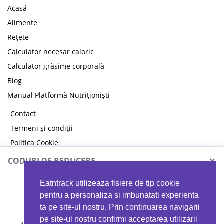
Acasă
Alimente
Rețete
Calculator necesar caloric
Calculator grăsime corporală
Blog
Manual Platformă Nutriționiști
Contact
Termeni și condiții
Politica Cookie
Politica de confidențialitate
×
CODURI DE REDUCERE
Eatntrack utilizeaza fisiere de tip cookie
MYPROTEIN
pentru a personaliza si imbunatati experienta
ta pe site-ul nostru. Prin continuarea navigarii
pe site-ul nostru confirmi acceptarea utilizarii