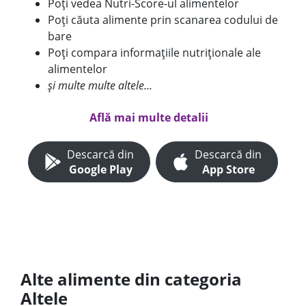
Poți vedea Nutri-Score-ul alimentelor
Poți căuta alimente prin scanarea codului de
bare
Poți compara informațiile nutriționale ale
alimentelor
și multe multe altele...
Află mai multe detalii
Descarcă din
Descarcă din
Google Play
App Store
Alte alimente din categoria
Altele