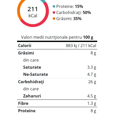
Proteine:
15%
211
Carbohidrați:
50%
kCal
Grăsimi:
35%
Valori medii nutriționale pentru
100 g
Calorii
883 kj / 211 kCal
Grăsimi
8 g
din care
Saturate
3.3 g
Ne-Saturate
4.7 g
Carbohidrați
26 g
din care
Zaharuri
4.5 g
Fibre
1.3 g
Proteine
8 g