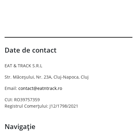
Date de contact
EAT & TRACK S.R.L
Str. Măceșului, Nr. 23A, Cluj-Napoca, Cluj
Email:
contact@eatntrack.ro
CUI: RO39757359
Registrul Comerțului: J12/1798/2021
Navigație