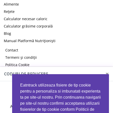
Alimente
Rețete
Calculator necesar caloric
Calculator grăsime corporală
Blog
Manual Platformă Nutriționiști
Contact
Termeni și condiții
Politica Cookie
Politica de confidențialitate
×
CODURI DE REDUCERE
Eatntrack utilizeaza fisiere de tip cookie
MYPROTEIN
pentru a personaliza si imbunatati experienta
ta pe site-ul nostru. Prin continuarea navigarii
pe site-ul nostru confirmi acceptarea utilizarii
Ai
40%
reducere la orice comandă folosind codul
fisierelor de tip cookie conform Politicii de
EATTRACK