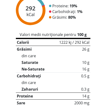
Proteine:
19%
292
Carbohidrați:
1%
kCal
Grăsimi:
80%
Valori medii nutriționale pentru
100 g
Calorii
1222 kj / 292 kCal
Grăsimi
26 g
din care
Saturate
10 g
Ne-Saturate
16 g
Carbohidrați
0.5 g
din care
Zaharuri
0.3 g
Proteine
14 g
Sare
2000 mg