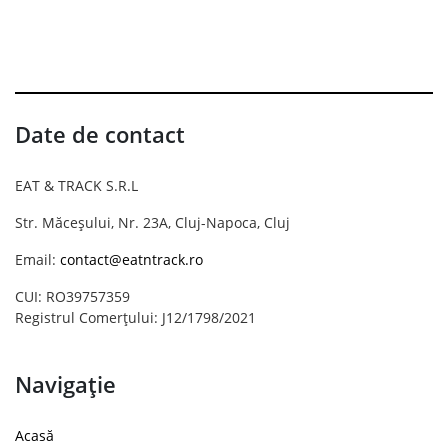
Date de contact
EAT & TRACK S.R.L
Str. Măceșului, Nr. 23A, Cluj-Napoca, Cluj
Email:
contact@eatntrack.ro
CUI: RO39757359
Registrul Comerțului: J12/1798/2021
Navigație
Acasă