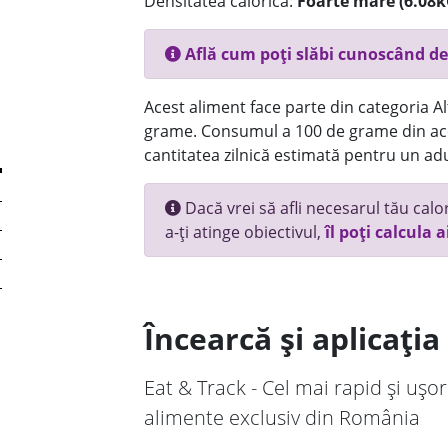
Densitatea calorică:
Foarte mare (6.08k
Află cum poți slăbi cunoscând de
Acest aliment face parte din categoria Alt
grame. Consumul a 100 de grame din ace
cantitatea zilnică estimată pentru un adu
Dacă vrei să afli necesarul tău calori
a-ți atinge obiectivul,
îl poți calcula a
Încearcă și aplicați
Eat & Track - Cel mai rapid și ușor
alimente exclusiv din România