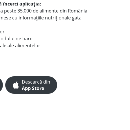
 încerci aplicația:
le a peste 35.000 de alimente din România
e mese cu informațiile nutriționale gata
lor
codului de bare
ale ale alimentelor
Descarcă din
App Store