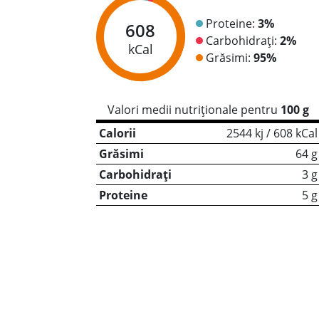
Proteine:
3%
608
Carbohidrați:
2%
kCal
Grăsimi:
95%
Valori medii nutriționale pentru
100 g
Calorii
2544 kj / 608 kCal
Grăsimi
64 g
Carbohidrați
3 g
Proteine
5 g