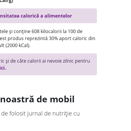
Cal/g)
nsitatea calorică a alimentelor
ele și conține 608 kilocalorii la 100 de
st produs reprezintă 30% aport caloric din
lt (2000 kCal).
c și de câte calorii ai nevoie zilnic pentru
ici.
a noastră de mobil
 de folosit jurnal de nutriție cu