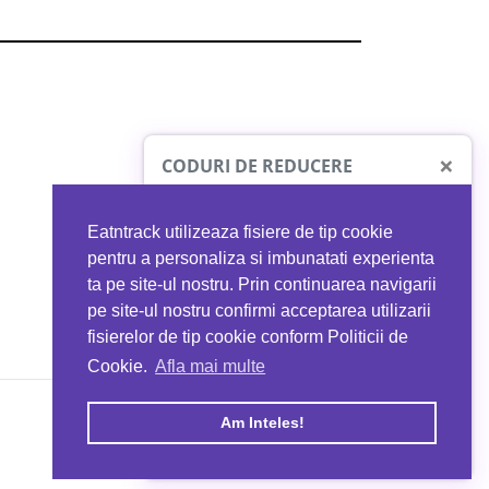
×
CODURI DE REDUCERE
Eatntrack utilizeaza fisiere de tip cookie
O41
MYPROTEIN
pentru a personaliza si imbunatati experienta
ta pe site-ul nostru. Prin continuarea navigarii
 orice comandă
Ai
40%
reducere la orice comandă
pe site-ul nostru confirmi acceptarea utilizarii
EATNTRACK
folosind codul
EATTRACK
fisierelor de tip cookie conform Politicii de
Cookie.
Afla mai multe
acum
Profită acum
Am Inteles!
Copyright © 2026 EAT & TRACK S.R.L