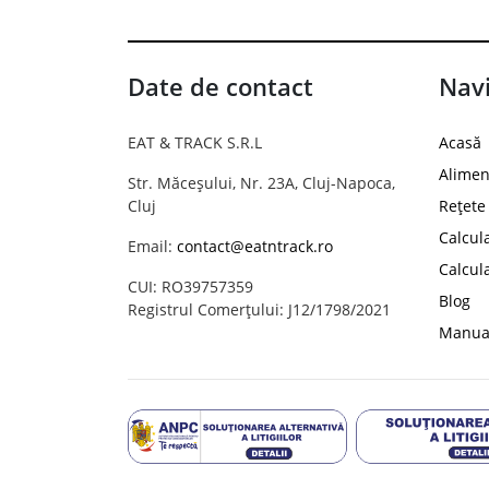
Date de contact
Navi
EAT & TRACK S.R.L
Acasă
Alimen
Str. Măceșului, Nr. 23A, Cluj-Napoca,
Cluj
Rețete
Calcul
Email:
contact@eatntrack.ro
Calcul
CUI: RO39757359
Blog
Registrul Comerțului: J12/1798/2021
Manual