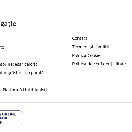
gație
Contact
Termeni și condiții
te
Politica Cookie
Politica de confidențialitate
ator necesar caloric
PROT
ator grăsime corporală
Ai
10%
reducere la
folosind codul
 Platformă Nutriționiști
Profită 