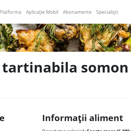
(current)
(current)
Platforma
Aplicație Mobil
Abonamente
Specialiști
 tartinabila somon 
le
Informații aliment