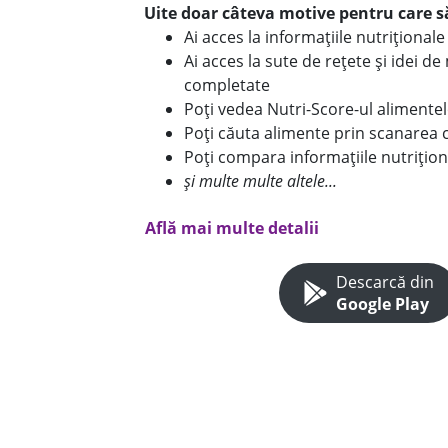
Uite doar câteva motive pentru care să
Ai acces la informațiile nutriționa
Ai acces la sute de rețete și idei d
completate
Poți vedea Nutri-Score-ul alimente
Poți căuta alimente prin scanarea 
Poți compara informațiile nutrițion
și multe multe altele...
Află mai multe detalii
Descarcă din
Google Play